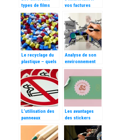
types de films
vos factures
pour proteger
grace au facturier
vos colis
Excel automatique
Le recyclage du
Analyse de son
plastique – quels
environnement
types de
concurrentiel,
plastiques
que signifie
distingue-t-on ?
exactement les
cinq forces de
Porter ?
L’utilisation des
Les avantages
panneaux
des stickers
d’interdiction
personnalisés
dans les
pour votre
entreprises
entreprise