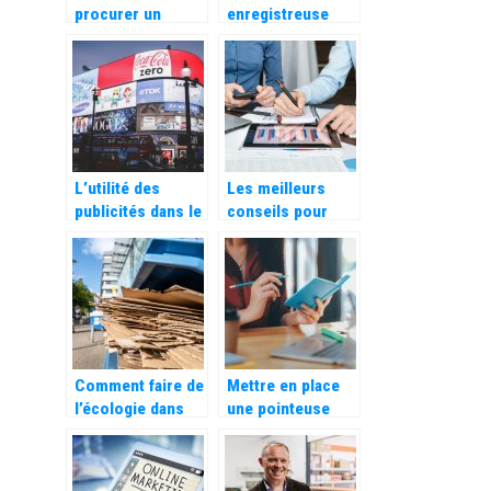
procurer un
enregistreuse
logiciel de
eco-responsable
reservation pour
: une innovation
votre restaurant ?
pour un
commerce
durable
L’utilité des
Les meilleurs
publicités dans le
conseils pour
commerce
réussir sa
croissance
d’entreprise
Comment faire de
Mettre en place
l’écologie dans
une pointeuse
une entreprise ?
dans votre
entreprise pour le
calcul