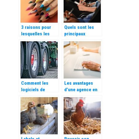
3 raisons pour
Quels sont les
lesquelles les
principaux
livres de
composants
coloriage pour
d’une formation
adultes sont
mixte ?
excellents pour le
travail
Comment les
Les avantages
logiciels de
d’une agence en
transport et de
communication
logistique
digitale pour
peuvent
votre entreprise
rationaliser votre
activite ?