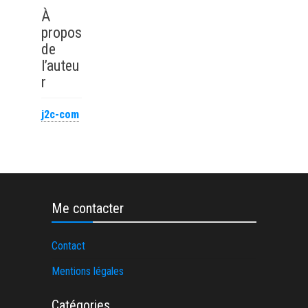
humaines
À
propos
de
l’auteu
r
j2c-com
Me contacter
Contact
Mentions légales
Catégories