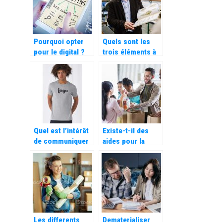
automatique des
heures de travail
Pourquoi opter
Quels sont les
pour le digital ?
trois éléments à
prendre en
compte dans une
stratégie de lead
nurturing ?
Quel est l’intérêt
Existe-t-il des
de communiquer
aides pour la
par le biais d’un t-
gestion d’une
shirt publicitaire
association ?
?
Les differents
Dematerialiser