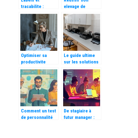
Labels et
Reussir son
tracabilite :
elevage de
comment bien
poulets de chair :
choisir sa volaille
les bases
?
Optimiser sa
Le guide ultime
productivite
sur les solutions
grace a un
pour la gestion du
module de
flux numerique
gestion des
entretiens
Comment un test
De stagiaire à
de personnalité
futur manager :
en ligne peut
Votre succès en
révéler vos
prépa HEC grâce
talents cachés
aux compétences