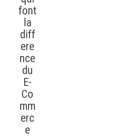
font
la
diff
ere
nce
du
E-
Co
mm
erc
e