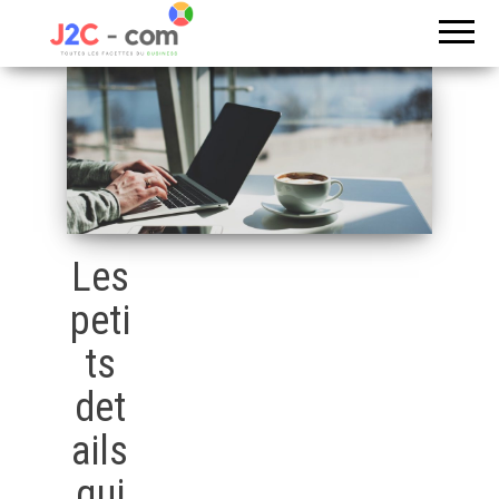
Toutes les
J2c
facettes du
com
business
Les
peti
ts
det
ails
qui