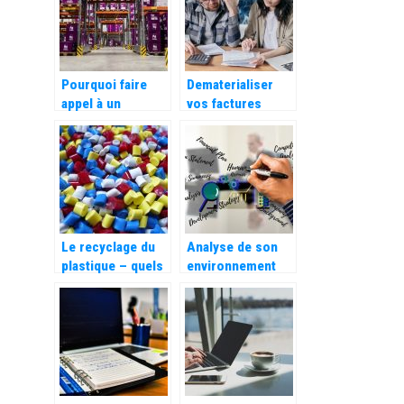
Pourquoi faire
Dematerialiser
appel à un
vos factures
spécialiste du
grace au facturier
matériel de
Excel automatique
manutention et de
levage ?
Le recyclage du
Analyse de son
plastique – quels
environnement
types de
concurrentiel,
plastiques
que signifie
distingue-t-on ?
exactement les
cinq forces de
Porter ?