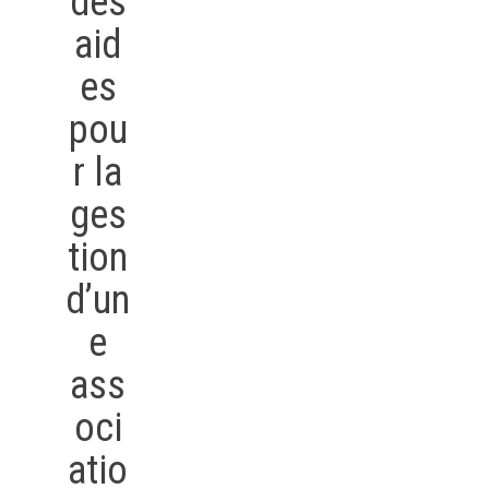
des
aid
es
pou
r la
ges
tion
d’un
e
ass
oci
atio