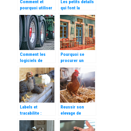
Comment et
Les petits details
pourquoi utiliser
qui font la
un logiciel de
difference du E-
gestion de
Commerce
conges ?
Comment les
Pourquoi se
logiciels de
procurer un
transport et de
logiciel de
logistique
reservation pour
peuvent
votre restaurant ?
rationaliser votre
activite ?
Labels et
Reussir son
tracabilite :
elevage de
comment bien
poulets de chair :
choisir sa volaille
les bases