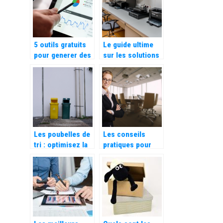
excellents pour le
travail
5 outils gratuits
Le guide ultime
pour generer des
sur les solutions
mots cles
pour la gestion du
flux numerique
Les poubelles de
Les conseils
tri : optimisez la
pratiques pour
gestion des
evaluer
dechets dans
efficacement la
votre entreprise,
performance d’un
restaurant ou
cabinet de
cantine
management de
transition