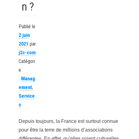
n ?
Publié le
2 juin
2021
par
j2c-com
Catégori
e
:
Manag
ement
,
Service
s
Depuis toujours, la France est surtout connue
pour être la terre de millions d’associations
différentes. En effet, qu’elles soient culturelles,