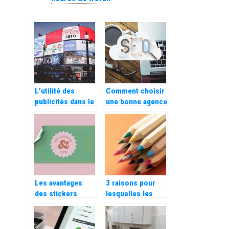
L’utilité des
Comment choisir
publicités dans le
une bonne agence
commerce
SEO ?
Les avantages
3 raisons pour
des stickers
lesquelles les
personnalisés
livres de
pour votre
coloriage pour
entreprise
adultes sont