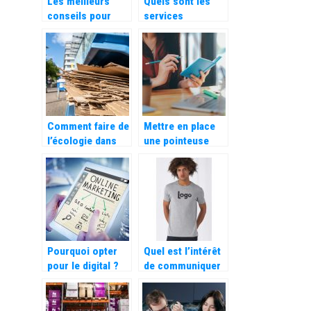
Les meilleurs
Quels sont les
conseils pour
services
réussir sa
proposés par les
croissance
déménageurs
d’entreprise
professionnels ?
Comment faire de
Mettre en place
l’écologie dans
une pointeuse
une entreprise ?
dans votre
entreprise pour le
calcul
automatique des
heures de travail
Pourquoi opter
Quel est l’intérêt
pour le digital ?
de communiquer
par le biais d’un t-
shirt publicitaire
?