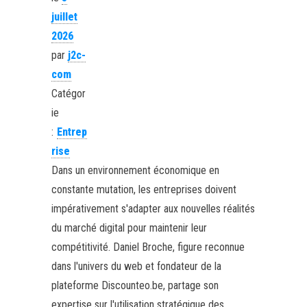
juillet
2026
par
j2c-
com
Catégor
ie
:
Entrep
rise
Dans un environnement économique en
constante mutation, les entreprises doivent
impérativement s'adapter aux nouvelles réalités
du marché digital pour maintenir leur
compétitivité. Daniel Broche, figure reconnue
dans l'univers du web et fondateur de la
plateforme Discounteo.be, partage son
expertise sur l'utilisation stratégique des