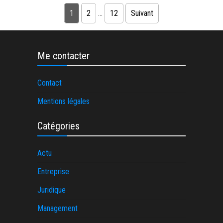
Pagination des publications
1
2
…
12
Suivant
Me contacter
Contact
Mentions légales
Catégories
Actu
Entreprise
Juridique
Management