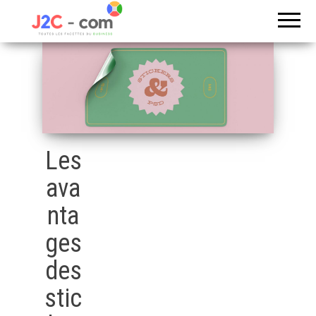
Toutes les
J2c
facettes du
com
business
Les
ava
nta
ges
des
stic