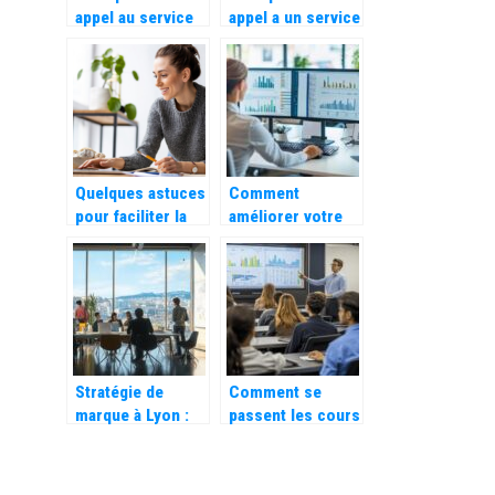
appel au service
appel a un service
d’une intendance
de transport
immobiliere ?
routier a
Marseille ?
Quelques astuces
Comment
pour faciliter la
améliorer votre
gestion de votre
visibilité en ligne
nouvelle activite
avec une agence
d’auto
SEO
entrepreneurs
professionnelle à
Saint-Etienne
Stratégie de
Comment se
marque à Lyon :
passent les cours
quelles sont les
dans une école de
meilleures
commerce ?
agences de
Quand la