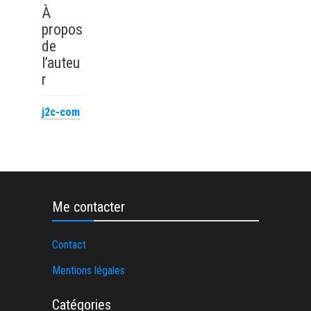
communication
recherche
À
Lyon à contacter
révolutionne
propos
?
l’apprentissage
de
du management
l’auteu
r
j2c-com
Me contacter
Contact
Mentions légales
Catégories