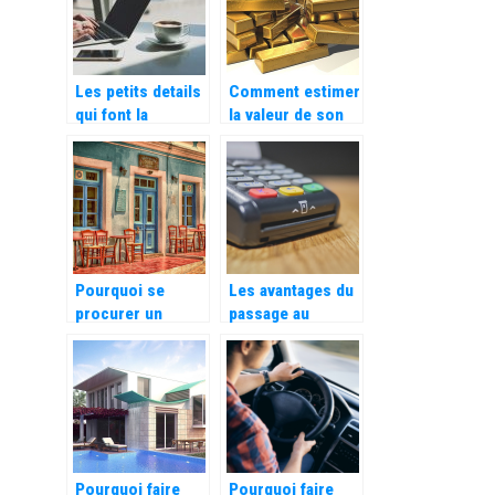
Les petits details
Comment estimer
qui font la
la valeur de son
difference du E-
or
Commerce
Pourquoi se
Les avantages du
procurer un
passage au
logiciel de
numerique pour
reservation pour
les entreprises
votre restaurant ?
Pourquoi faire
Pourquoi faire