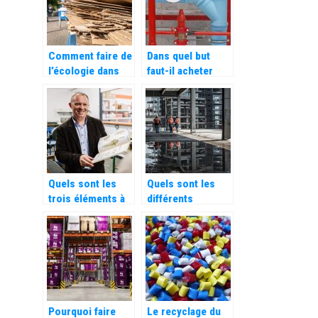
restaurant ou
cabinet de
cantine
management de
transition
Comment faire de
Dans quel but
l’écologie dans
faut-il acheter
une entreprise ?
une pompe de
relevage ?
Quels sont les
Quels sont les
trois éléments à
différents
prendre en
équipements de
compte dans une
manutention à
stratégie de lead
posséder
nurturing ?
obligatoirement ?
Pourquoi faire
Le recyclage du