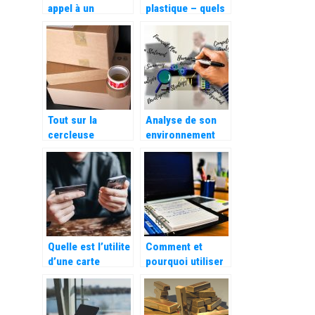
appel à un
plastique – quels
spécialiste du
types de
matériel de
plastiques
manutention et de
distingue-t-on ?
levage ?
Tout sur la
Analyse de son
cercleuse
environnement
automatique!
concurrentiel,
que signifie
exactement les
cinq forces de
Porter ?
Quelle est l’utilite
Comment et
d’une carte
pourquoi utiliser
carburant ?
un logiciel de
gestion de
conges ?