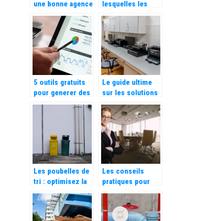
une bonne agence
lesquelles les
SEO ?
livres de
coloriage pour
adultes sont
excellents pour le
travail
5 outils gratuits
Le guide ultime
pour generer des
sur les solutions
mots cles
pour la gestion du
flux numerique
Les poubelles de
Les conseils
tri : optimisez la
pratiques pour
gestion des
evaluer
dechets dans
efficacement la
votre entreprise,
performance d’un