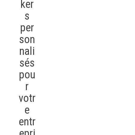
ker
s
per
son
nali
sés
pou
r
votr
e
entr
epri