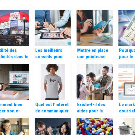
tilité des
Les meilleurs
Mettre en place
Pourquo
licités dans le
conseils pour
une pointeuse
pour le 
mmerce
réussir sa
dans votre
croissance
entreprise pour le
d’entreprise
calcul
automatique des
heures de travail
mment bien
Quel est l’intérêt
Existe-t-il des
Le mark
cer son e-
de communiquer
aides pour la
courriel
mmerce
par le biais d’un t-
gestion d’une
importa
shirt publicitaire
association ?
meilleu
?
logiciel