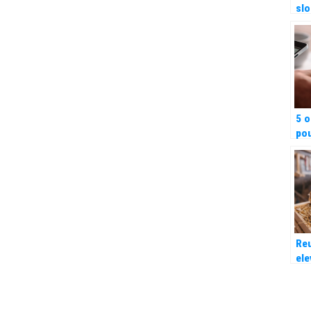
sl
pub
acc
com
5 o
pou
mo
Re
ele
pou
les