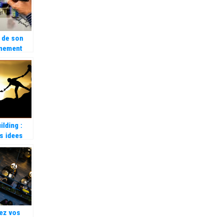
 de son
nnement
entiel,
ifie
ent les
rces de
?
ilding :
s idees
tes.
ez vos