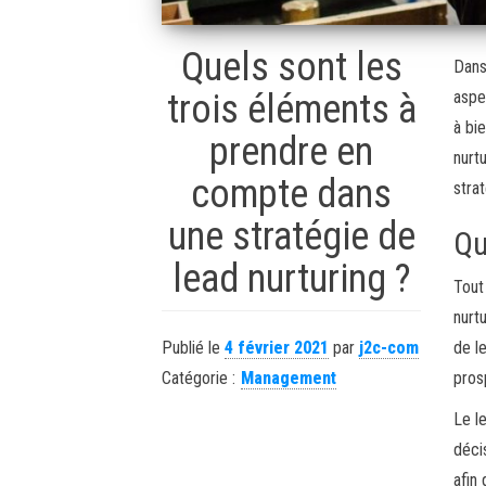
Quels sont les
Dans
trois éléments à
aspe
à bi
prendre en
nurt
compte dans
stra
une stratégie de
Qu
lead nurturing ?
Tout
nurtu
Publié le
4 février 2021
par
j2c-com
de l
Catégorie :
Management
pros
Le l
décis
afin