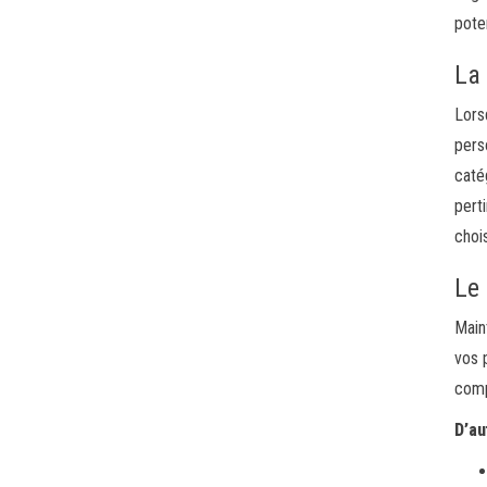
poten
La
Lors
pers
caté
pert
choi
Le
Main
vos 
comp
D’au