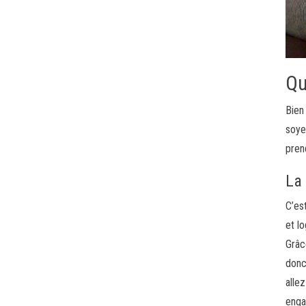
Qu
Bien
soye
pren
La
C’es
et l
Grâc
donc
alle
enga