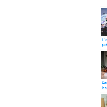
L’u
pub
co
Co
lan
co