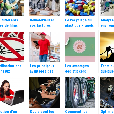
 differents
Dematerialiser
Le recyclage du
Analyse
es de films
vos factures
plastique – quels
enviro
r proteger
grace au facturier
types de
concurr
 colis
Excel automatique
plastiques
que sign
distingue-t-on ?
exactem
cinq fo
Porter 
tilisation des
Les principaux
Les avantages
Team bu
nneaux
avantages des
des stickers
quelque
nterdiction
chariots de
personnalisés
d’activi
s les
manutention
pour votre
reprises
entreprise
ation d’un
Quels sont les
Comment les
Optimis