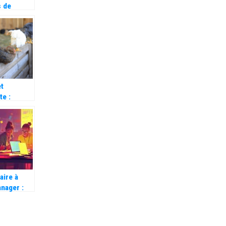
 de
encore
ec votre
et
te :
t bien
sa volaille
aire à
anager :
uccès en
EC grâce
mpétences