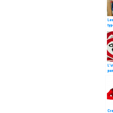
Les
typ
pou
vos
L’u
pa
d’i
dan
ent
Cre