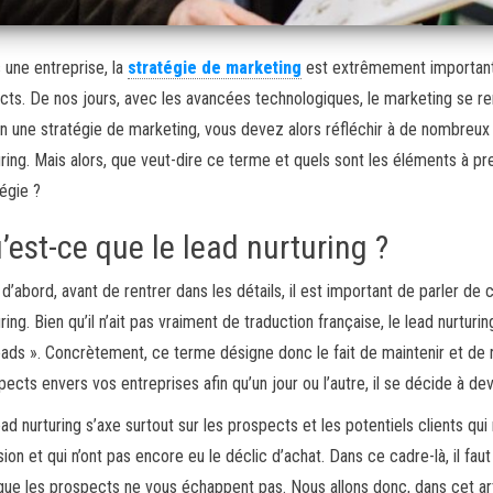
 une entreprise, la
stratégie de marketing
est extrêmement importan
cts. De nos jours, avec les avancées technologiques, le marketing se r
en une stratégie de marketing, vous devez alors réfléchir à de nombreux
uring. Mais alors, que veut-dire ce terme et quels sont les éléments à 
tégie ?
’est-ce que le lead nurturing ?
 d’abord, avant de rentrer dans les détails, il est important de parler de
ring. Bien qu’il n’ait pas vraiment de traduction française, le lead nurturin
eads ». Concrètement, ce terme désigne donc le fait de maintenir et de r
pects envers vos entreprises afin qu’un jour ou l’autre, il se décide à dev
ead nurturing s’axe surtout sur les prospects et les potentiels clients qu
ion et qui n’ont pas encore eu le déclic d’achat. Dans ce cadre-là, il faut
 que les prospects ne vous échappent pas. Nous allons donc, dans cet ar