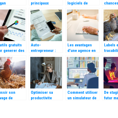
ogan
principaux
logiciels de
chances
licitaire
composants
transport et de
gagner 
rocheur :
d’une formation
logistique
plus av
ment faire ?
mixte ?
peuvent
hotel !
rationaliser votre
activite ?
utils gratuits
Auto-
Les avantages
Labels 
r generer des
entrepreneur :
d’une agence en
tracabili
ts cles
Les avantages
communication
commen
d’utiliser une
digitale pour
choisir 
application de
votre entreprise
?
facturation
ussir son
Optimiser sa
Comment utiliser
De stagi
vage de
productivite
un simulateur de
futur m
lets de chair :
grace a un
salaire gratuit
Votre s
 bases
module de
pour préparer un
prépa H
gestion des
entretien
aux co