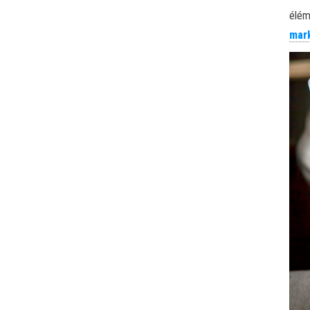
élém
mar