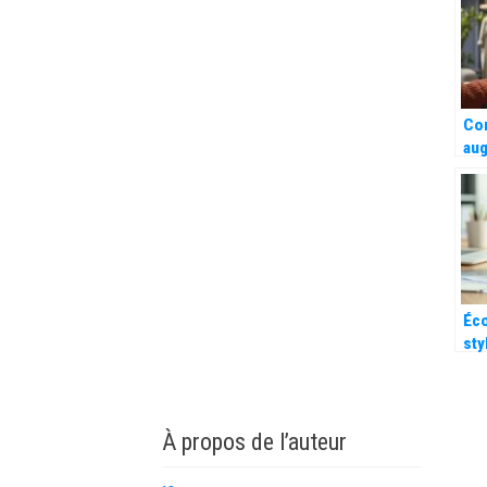
Co
au
ven
une
d’a
la 
ma
Éc
sty
tir
fas
les
À propos de l’auteur