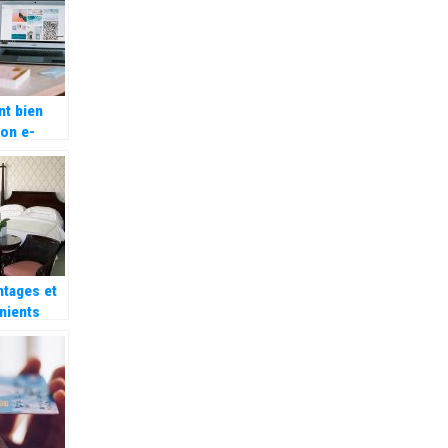
t bien
son e-
rce
ntages et
nients
 une
 d’hotes