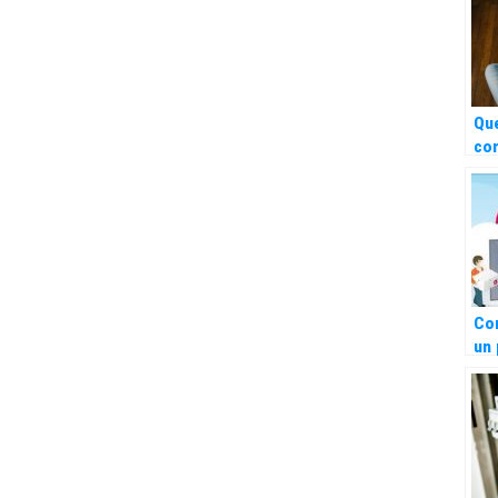
Qu
con
val
dév
e-
Co
un 
Vin