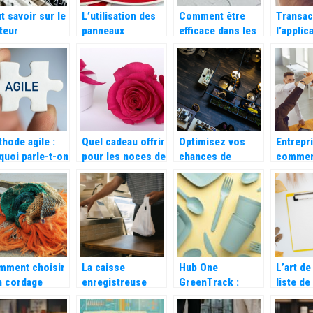
t savoir sur le
L’utilisation des
Comment être
Transac
teur
panneaux
efficace dans les
l’applic
nophase
d’interdiction
ressources
paiemen
dans les
humaines ?
simplifi
entreprises
transac
hode agile :
Quel cadeau offrir
Optimisez vos
Entrepri
quoi parle-t-on
pour les noces de
chances de
comme
diaman ?
gagner encore
remotiv
plus avec votre
collabo
hotel !
mment choisir
La caisse
Hub One
L’art de
n cordage
enregistreuse
GreenTrack :
liste de
in ?
eco-responsable
comment
efficac
: une innovation
technologie et
optimis