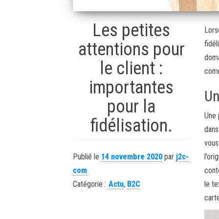
Les petites
Lors
attentions pour
fidé
doma
le client :
comm
importantes
Un
pour la
Une 
fidélisation.
dans
vous
Publié le
14 novembre 2020
par
j2c-
l’or
com
cont
Catégorie :
Actu
,
B2C
le t
cart