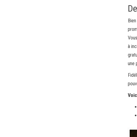
De
Bien
prom
Vous
à in
grat
une 
Fidél
pouv
Voic