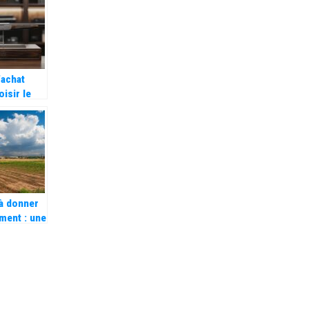
’achat
isir le
 pompe
 à donner
ement : une
 pour les
iers et les
vités au
de la
té
tive