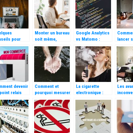
elques
Monter un bureau
Google Analytics
Commen
seils pour
soit même,
vs Matomo :
lancer 
oriser et
comment réussir
lequel choisir
comme
elopper votre
?
commerce
mment devenir
Comment et
La cigarette
Les ava
point relais
pourquoi mesurer
electronique :
inconve
ted ?
la qualite de mon
Quels avantages ?
d’ouvrir
eau ?
chambre