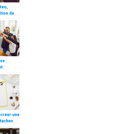
teo,
ation de
t qui
e vos
tions
se :
nt
er vos
rateurs ?
 creer une
 taches
e pour
er son