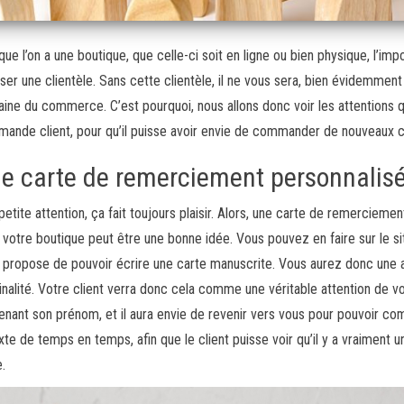
que l’on a une boutique, que celle-ci soit en ligne ou bien physique, l’i
liser une clientèle. Sans cette clientèle, il ne vous sera, bien évidemmen
ine du commerce. C’est pourquoi, nous allons donc voir les attentions
ande client, pour qu’il puisse avoir envie de commander de nouveaux 
e carte de remerciement personnalis
petite attention, ça fait toujours plaisir. Alors, une carte de remercie
 votre boutique peut être une bonne idée. Vous pouvez en faire sur le s
 propose de pouvoir écrire une carte manuscrite. Vous aurez donc une a
iginalité. Votre client verra donc cela comme une véritable attention de vo
enant son prénom, et il aura envie de revenir vers vous pour pouvoir c
exte de temps en temps, afin que le client puisse voir qu’il y a vraiment u
e.