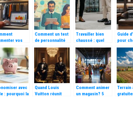
pour un
tracabilite
temps
commerce
collaborent pour
durable
optimiser la
gestion de la
vaisselle
mment
Comment un test
Travailler bien
Guide d
reutilisable ?
gmenter vos
de personnalité
chaussé : quel
pour cho
tes grâce à
en ligne peut
type de
fusil à
 plateforme
révéler vos
chaussures
idéal
ffiliation pour
talents cachés
choisir en
mode et la
fonction de son
ison
activité
professionnelle ?
onomiser avec
Quand Louis
Comment animer
Terrain
le : pourquoi la
Vuitton réunit
un magasin? 5
gratuit
elire cochon
Messi et Ronaldo
stratégies
aubaine
cine toujours
: stratégies des
utilisant la réalité
particul
 enfants
marques de luxe
augmentée pour
collecti
dans le sport
l’essayage virtuel
service 
solidari
associa