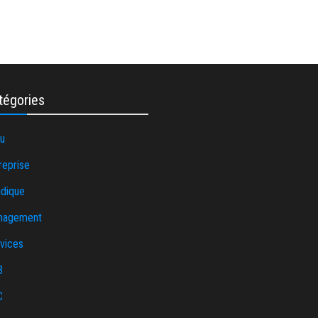
tégories
u
reprise
idique
nagement
vices
B
C