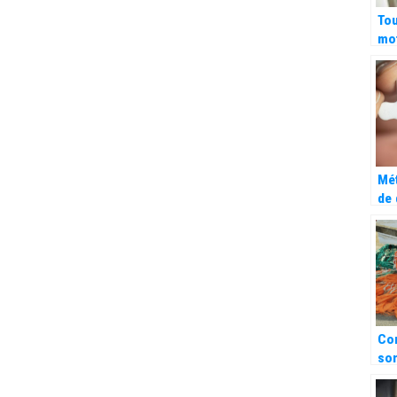
Tou
mo
mo
Mét
de 
?
Co
so
mar