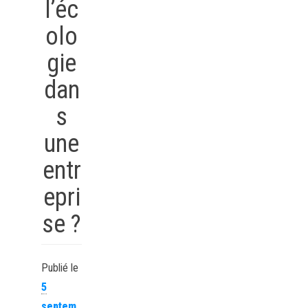
l’éc
olo
gie
dan
s
une
entr
epri
se ?
Publié le
5
septem