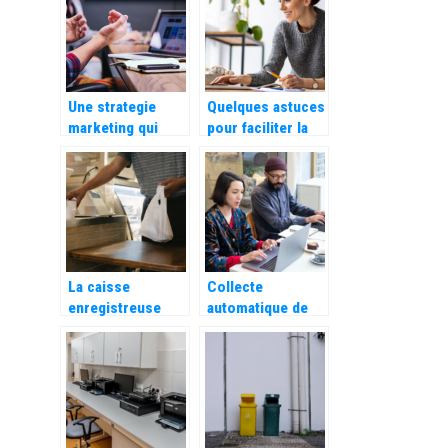
votre restaurant ?
Une strategie
Quelques astuces
marketing qui
pour faciliter la
s’adapte aux
gestion de votre
besoins de votre
nouvelle activite
entreprise
d’auto
entrepreneurs
La caisse
Collecte
enregistreuse
automatique de
eco-responsable
videos de
: une innovation
temoignages
pour un
clients :
commerce
Decouvrez leurs
durable
utilites