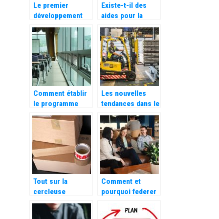
Le premier
Existe-t-il des
développement
aides pour la
est de faire
gestion d’une
fonctionner
association ?
correctement ce
qui existe déjà
Comment établir
Les nouvelles
le programme
tendances dans le
d’un évènement ?
stockage et
l’aménagement
professionnel
Tout sur la
Comment et
cercleuse
pourquoi federer
automatique!
son equipe de
travail ?