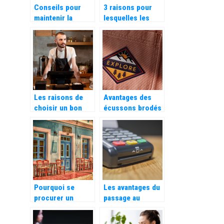
Conseils pour
3 raisons pour
maintenir la
lesquelles les
réputation d’une
livres de
entreprise
coloriage pour
adultes sont
excellents pour le
travail
Les raisons de
Avantages des
choisir un bon
écussons brodés
système de point
personnalisés sur
de vente (POS)
les uniformes
Pourquoi se
Les avantages du
procurer un
passage au
logiciel de
numerique pour
reservation pour
les entreprises