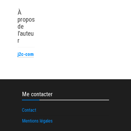
Quand la
de matrice
recherche
performant
À
révolutionne
propos
l’apprentissage
de
du management
l’auteu
r
j2c-com
Me contacter
Contact
Mentions légales