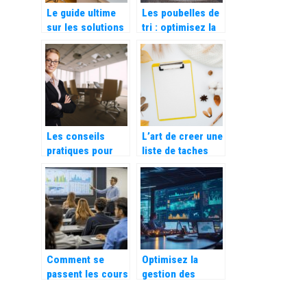
Le guide ultime
Les poubelles de
sur les solutions
tri : optimisez la
pour la gestion du
gestion des
flux numerique
dechets dans
votre entreprise,
restaurant ou
cantine
Les conseils
L’art de creer une
pratiques pour
liste de taches
evaluer
efficace pour
efficacement la
optimiser son
performance d’un
temps
cabinet de
management de
transition
Comment se
Optimisez la
passent les cours
gestion des
dans une école de
compétences
commerce ?
avec un logiciel