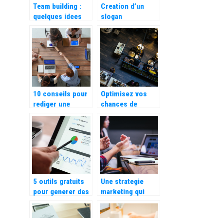
Team building :
Creation d’un
quelques idees
slogan
d’activites.
publicitaire
accrocheur :
comment faire ?
10 conseils pour
Optimisez vos
rediger une
chances de
publicite efficace
gagner encore
plus avec votre
hotel !
5 outils gratuits
Une strategie
pour generer des
marketing qui
mots cles
s’adapte aux
besoins de votre