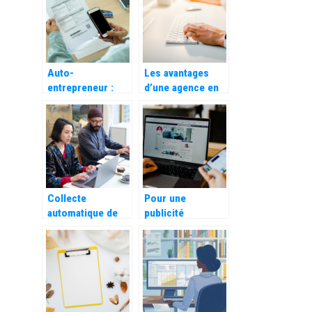
entreprise
Auto-
Les avantages
entrepreneur :
d’une agence en
Les avantages
communication
d’utiliser une
digitale pour
application de
votre entreprise
facturation
Collecte
Pour une
automatique de
publicité
videos de
innovante en
temoignages
phase avec son
clients :
époque
Decouvrez leurs
utilites