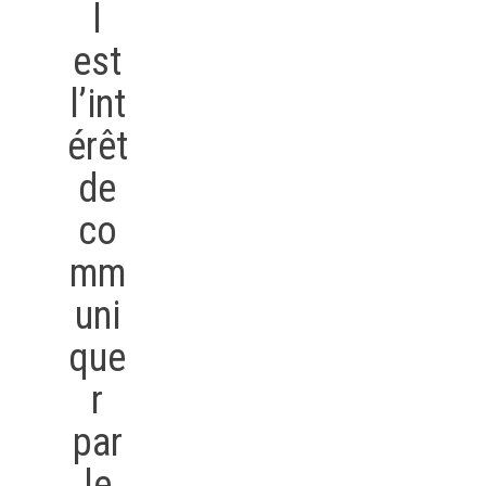
l
est
l’int
érêt
de
co
mm
uni
que
r
par
le