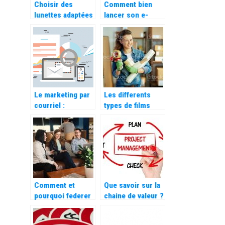
Choisir des
Comment bien
lunettes adaptées
lancer son e-
à la forme de son
commerce
visage
Le marketing par
Les differents
courriel :
types de films
importance,
pour proteger
meilleurs
vos colis
logiciels à utiliser
Comment et
Que savoir sur la
pourquoi federer
chaine de valeur ?
son equipe de
travail ?