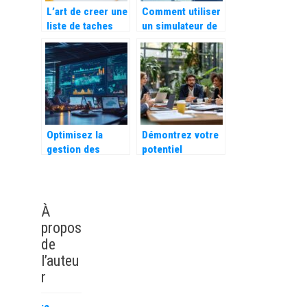
L’art de creer une
Comment utiliser
liste de taches
un simulateur de
efficace pour
salaire gratuit
optimiser son
pour préparer un
temps
entretien
d’embauche
Optimisez la
Démontrez votre
gestion des
potentiel
compétences
d’innovation :
avec un logiciel
quelles sont vos
de matrice
motivations pour
performant
ce poste, astuces
À
pour répondre
propos
avec impact
de
l’auteu
r