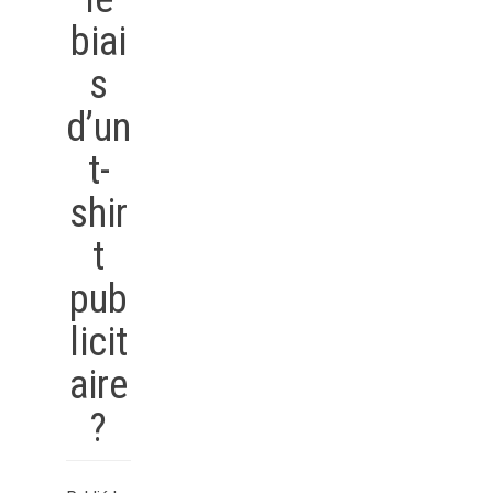
biai
s
d’un
t-
shir
t
pub
licit
aire
?