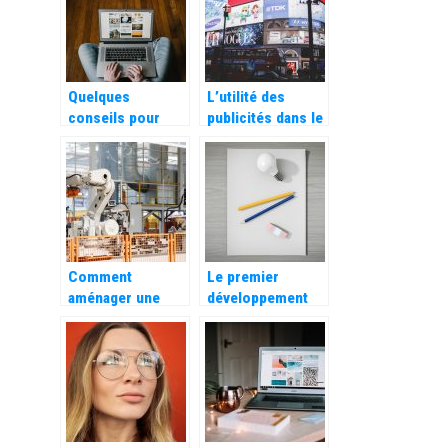
Quelques
L’utilité des
conseils pour
publicités dans le
valoriser et
commerce
développer votre
e-commerce
Comment
Le premier
aménager une
développement
usine pour qu’elle
est de faire
soit efficace ?
fonctionner
correctement ce
qui existe déjà