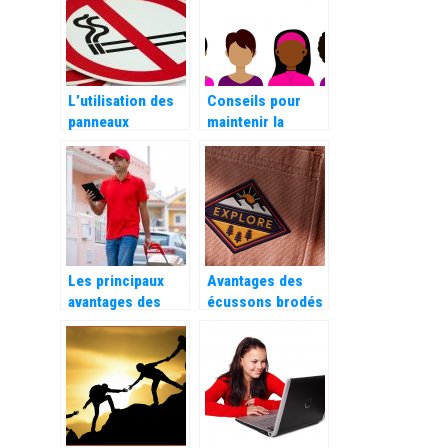
L’utilisation des
Conseils pour
panneaux
maintenir la
d’interdiction
réputation d’une
dans les
entreprise
entreprises
Les principaux
Avantages des
avantages des
écussons brodés
chariots de
personnalisés sur
manutention
les uniformes