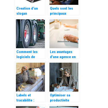
Creation d’un
Quels sont les
slogan
principaux
publicitaire
composants
accrocheur :
d’une formation
comment faire ?
mixte ?
Comment les
Les avantages
logiciels de
d’une agence en
transport et de
communication
logistique
digitale pour
peuvent
votre entreprise
rationaliser votre
activite ?
Labels et
Optimiser sa
tracabilite :
productivite
comment bien
grace a un