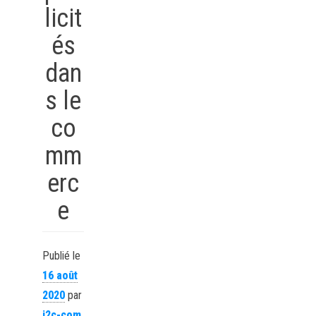
licit
és
dan
s le
co
mm
erc
e
Publié le
16 août
2020
par
j2c-com