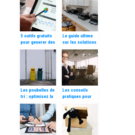
pour votre
coloriage pour
entreprise
adultes sont
excellents pour le
travail
5 outils gratuits
Le guide ultime
pour generer des
sur les solutions
mots cles
pour la gestion du
flux numerique
Les poubelles de
Les conseils
tri : optimisez la
pratiques pour
gestion des
evaluer
dechets dans
efficacement la
votre entreprise,
performance d’un
restaurant ou
cabinet de
cantine
management de
transition