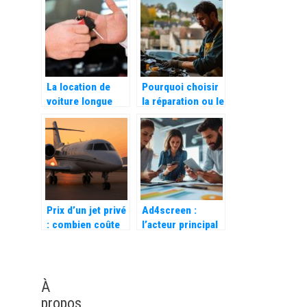
choisir sa volaille
module de
?
gestion des
entretiens
La location de
Pourquoi choisir
voiture longue
la réparation ou le
durée pour les
remplacement de
PME et les start-
votre pare-brise à
ups : une solution
Château-Chinon
de mobilité
flexible et adaptée
Prix d’un jet privé
Ad4screen :
: combien coûte
l’acteur principal
réellement un vol
du marketing
en jet ?
mobile en France
et son expertise
en analyse de
À
données mobiles
propos