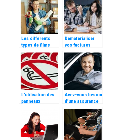
shirt publicitaire
?
Les differents
Dematerialiser
types de films
vos factures
pour proteger
grace au facturier
vos colis
Excel automatique
L’utilisation des
Avez-vous besoin
panneaux
d’une assurance
d’interdiction
auto tous risques
dans les
?
entreprises