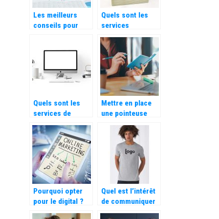
Les meilleurs
Quels sont les
conseils pour
services
réussir sa
proposés par les
croissance
déménageurs
d’entreprise
professionnels ?
Quels sont les
Mettre en place
services de
une pointeuse
marketing en
dans votre
ligne les plus
entreprise pour le
demandés dans
calcul
les agences
automatique des
web ?
heures de travail
Pourquoi opter
Quel est l’intérêt
pour le digital ?
de communiquer
par le biais d’un t-