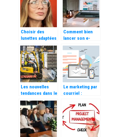
correctement ce
qui existe déjà
Choisir des
Comment bien
lunettes adaptées
lancer son e-
à la forme de son
commerce
visage
Les nouvelles
Le marketing par
tendances dans le
courriel :
stockage et
importance,
l’aménagement
meilleurs
professionnel
logiciels à utiliser