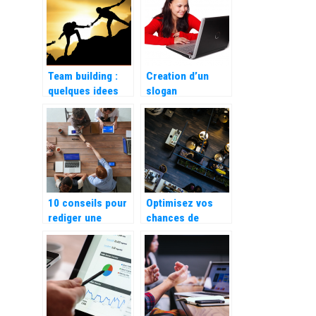
Team building :
Creation d’un
quelques idees
slogan
d’activites.
publicitaire
accrocheur :
comment faire ?
10 conseils pour
Optimisez vos
rediger une
chances de
publicite efficace
gagner encore
plus avec votre
hotel !