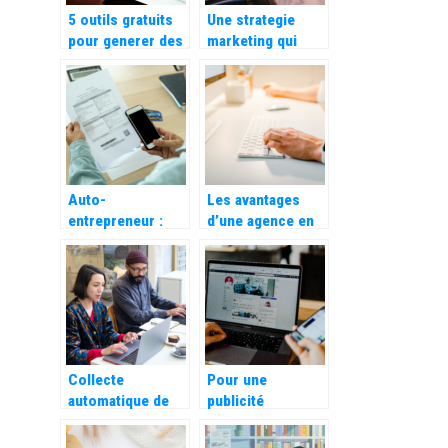
5 outils gratuits
Une strategie
pour generer des
marketing qui
mots cles
s’adapte aux
besoins de votre
entreprise
Auto-
Les avantages
entrepreneur :
d’une agence en
Les avantages
communication
d’utiliser une
digitale pour
application de
votre entreprise
facturation
Collecte
Pour une
automatique de
publicité
videos de
innovante en
temoignages
phase avec son