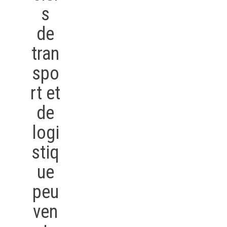
s
de
tran
spo
rt et
de
logi
stiq
ue
peu
ven