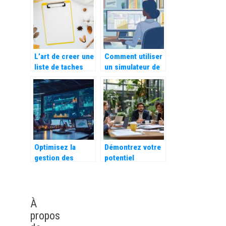
clients :
époque
Decouvrez leurs
utilites
L’art de creer une
Comment utiliser
liste de taches
un simulateur de
efficace pour
salaire gratuit
optimiser son
pour préparer un
temps
entretien
d’embauche
Optimisez la
Démontrez votre
gestion des
potentiel
compétences
d’innovation :
avec un logiciel
quelles sont vos
de matrice
motivations pour
performant
ce poste, astuces
À
pour répondre
propos
avec impact