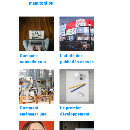
manutention
Quelques
L’utilité des
conseils pour
publicités dans le
valoriser et
commerce
développer votre
e-commerce
Comment
Le premier
aménager une
développement
usine pour qu’elle
est de faire
soit efficace ?
fonctionner