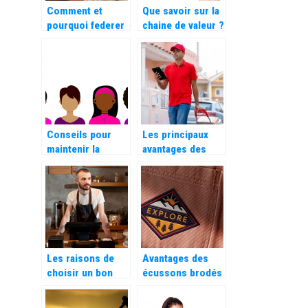
Comment et
Que savoir sur la
pourquoi federer
chaine de valeur ?
son equipe de
travail ?
Conseils pour
Les principaux
maintenir la
avantages des
réputation d’une
chariots de
entreprise
manutention
Les raisons de
Avantages des
choisir un bon
écussons brodés
système de point
personnalisés sur
de vente (POS)
les uniformes