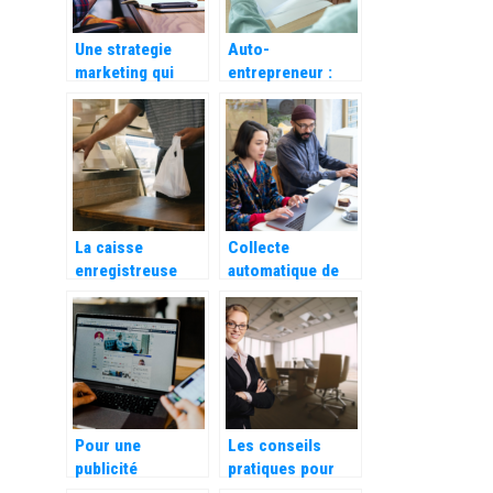
Une strategie
Auto-
marketing qui
entrepreneur :
s’adapte aux
Les avantages
besoins de votre
d’utiliser une
entreprise
application de
facturation
La caisse
Collecte
enregistreuse
automatique de
eco-responsable
videos de
: une innovation
temoignages
pour un
clients :
commerce
Decouvrez leurs
durable
utilites
Pour une
Les conseils
publicité
pratiques pour
innovante en
evaluer