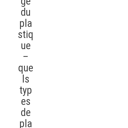
ge
du
pla
stiq
ue
–
que
ls
typ
es
de
pla