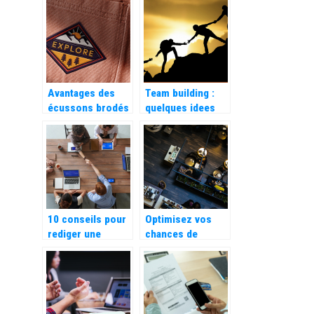
de vente (POS)
Avantages des
Team building :
écussons brodés
quelques idees
personnalisés sur
d’activites.
les uniformes
10 conseils pour
Optimisez vos
rediger une
chances de
publicite efficace
gagner encore
plus avec votre
hotel !