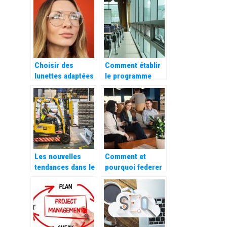
soit efficace ?
fonctionner
correctement ce
qui existe déjà
Choisir des
Comment établir
lunettes adaptées
le programme
à la forme de son
d’un évènement ?
visage
Les nouvelles
Comment et
tendances dans le
pourquoi federer
stockage et
son equipe de
l’aménagement
travail ?
professionnel