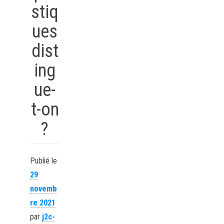
stiq
ues
dist
ing
ue-
t-on
?
Publié le
29
novemb
re 2021
par
j2c-