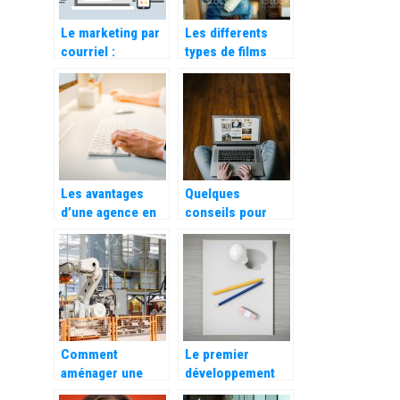
Le marketing par
Les differents
courriel :
types de films
importance,
pour proteger
meilleurs
vos colis
logiciels à utiliser
Les avantages
Quelques
d’une agence en
conseils pour
communication
valoriser et
digitale pour
développer votre
votre entreprise
e-commerce
Comment
Le premier
aménager une
développement
usine pour qu’elle
est de faire