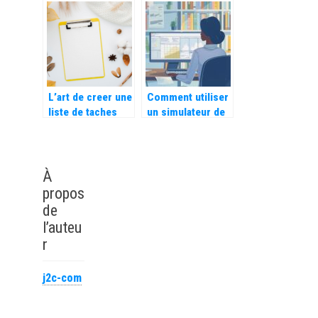
phase avec son
efficacement la
époque
performance d’un
cabinet de
management de
transition
L’art de creer une
Comment utiliser
liste de taches
un simulateur de
efficace pour
salaire gratuit
optimiser son
pour préparer un
temps
entretien
d’embauche
À
propos
de
l’auteu
r
j2c-com