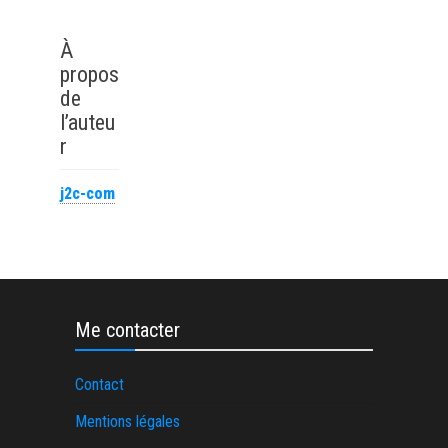
avec un logiciel
quelles sont vos
de matrice
motivations pour
performant
ce poste, astuces
À
pour répondre
propos
avec impact
de
l’auteu
r
j2c-com
Me contacter
Contact
Mentions légales