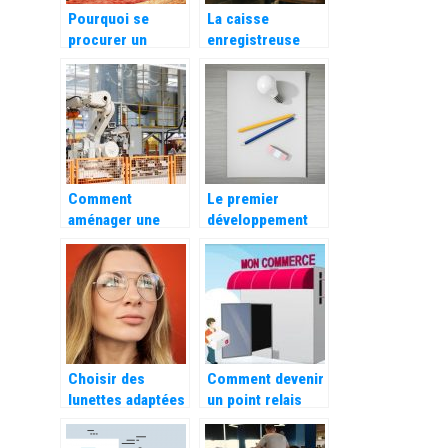
Pourquoi se
La caisse
procurer un
enregistreuse
logiciel de
eco-responsable
reservation pour
: une innovation
votre restaurant ?
pour un
commerce
durable
Comment
Le premier
aménager une
développement
usine pour qu’elle
est de faire
soit efficace ?
fonctionner
correctement ce
qui existe déjà
Choisir des
Comment devenir
lunettes adaptées
un point relais
à la forme de son
Vinted ?
visage