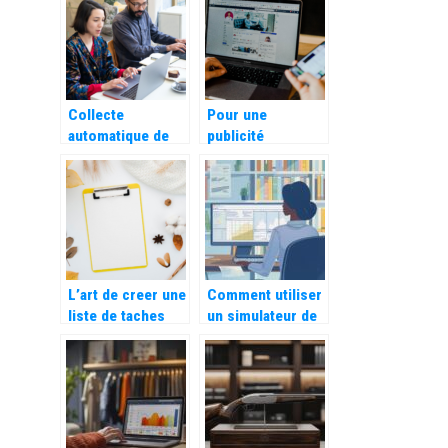
entreprise
application de
facturation
Collecte
Pour une
automatique de
publicité
videos de
innovante en
temoignages
phase avec son
clients :
époque
Decouvrez leurs
utilites
L’art de creer une
Comment utiliser
liste de taches
un simulateur de
efficace pour
salaire gratuit
optimiser son
pour préparer un
temps
entretien
d’embauche