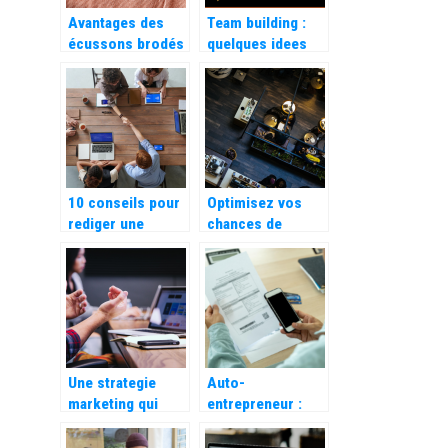
Avantages des
Team building :
écussons brodés
quelques idees
personnalisés sur
d’activites.
les uniformes
10 conseils pour
Optimisez vos
rediger une
chances de
publicite efficace
gagner encore
plus avec votre
hotel !
Une strategie
Auto-
marketing qui
entrepreneur :
s’adapte aux
Les avantages
besoins de votre
d’utiliser une