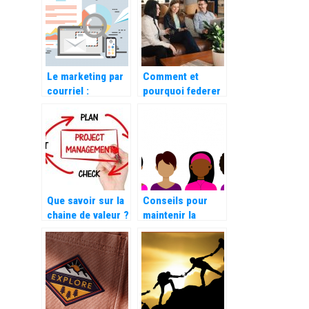
Le marketing par
Comment et
courriel :
pourquoi federer
importance,
son equipe de
meilleurs
travail ?
logiciels à utiliser
Que savoir sur la
Conseils pour
chaine de valeur ?
maintenir la
réputation d’une
entreprise