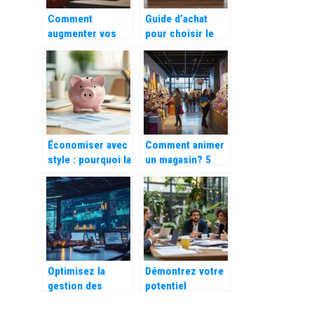
Comment
Guide d’achat
augmenter vos
pour choisir le
ventes grâce à
fusil à pompe
une plateforme
idéal
d’affiliation pour
la mode et la
maison
Économiser avec
Comment animer
style : pourquoi la
un magasin? 5
tirelire cochon
stratégies
fascine toujours
utilisant la réalité
les enfants
augmentée pour
l’essayage virtuel
Optimisez la
Démontrez votre
gestion des
potentiel
compétences
d’innovation :