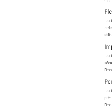
Fle
Les 
ordi
utili
Im
Les 
sécu
l’imp
Pe
Les 
prés
l’im