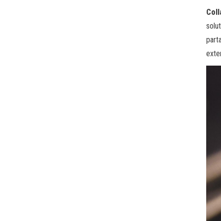
Coll
solu
part
exte