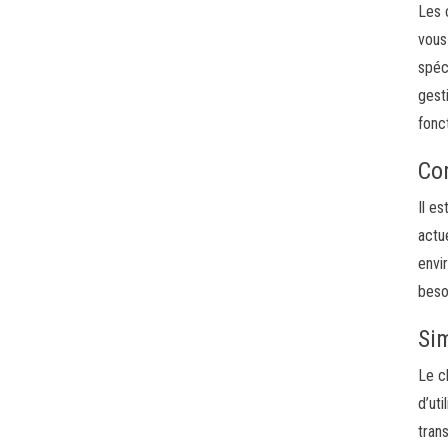
Les 
vous
spéc
gest
fonc
Com
Il e
actu
envi
beso
Sim
Le c
d’ut
tran