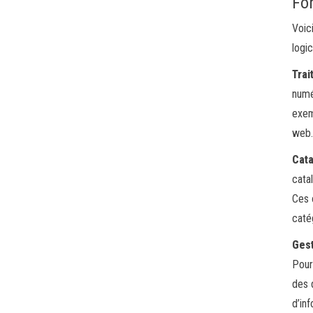
Fon
Voic
logi
Trai
numé
exem
web
Cata
cata
Ces 
caté
Gest
Pour
des 
d’in