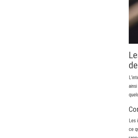
Le
de
L’in
ains
quel
Co
Les 
ce q
rapp