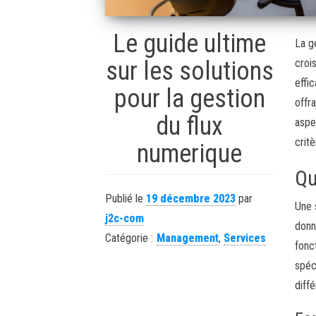
Le guide ultime
La g
sur les solutions
croi
effi
pour la gestion
offr
du flux
aspe
crit
numerique
Qu
Publié le
19 décembre 2023
par
Une 
j2c-com
donn
Catégorie :
Management
,
Services
fonc
spéc
diff