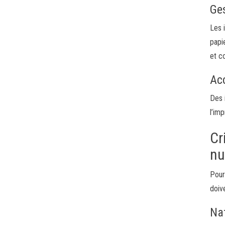
Ge
Les 
papi
et c
Acc
Des 
l’im
Cr
nu
Pour
doiv
Na