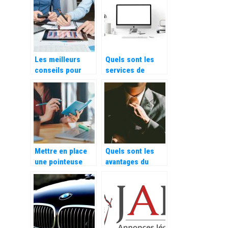
assurance auto
dans une société
Les meilleurs
Quels sont les
conseils pour
services de
réussir sa
marketing en
croissance
ligne les plus
d’entreprise
demandés dans
les agences
web ?
Mettre en place
Quels sont les
une pointeuse
avantages du
dans votre
portage salarial
entreprise pour le
pour l’entreprise
calcul
cliente ?
automatique des
heures de travail