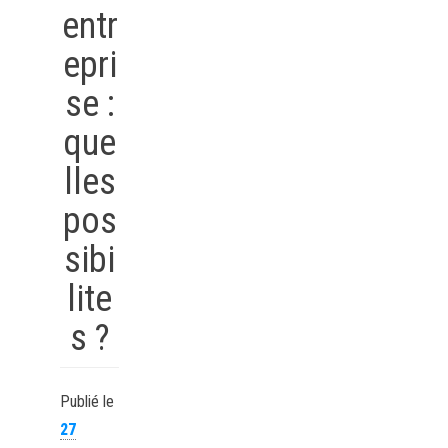
entr
epri
se :
que
lles
pos
sibi
lite
s ?
Publié le
27