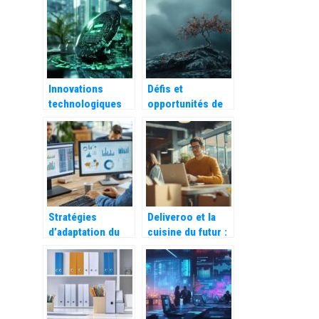
les applications ?
optimization en
10 étapes clés
Innovations
Défis et
technologiques
opportunités de
pour la protection
l’IA dans les RH :
des entreprises
Interview de
europeennes
Jerome RIBEIRO,
Human AI
Stratégies
Deliveroo et la
d’adaptation du
cuisine du futur :
CPC Google Ads :
analyse d’un
quel est son
écosystème
mode de
innovant
fonctionnement
pour contrer la