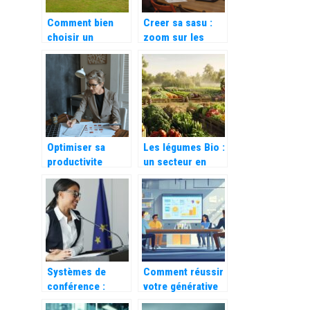
Comment bien
Creer sa sasu :
choisir un
zoom sur les
mandataire pour
etapes cles pour
votre utilitaire –
les entrepreneurs
economies et
simplicite
Optimiser sa
Les légumes Bio :
productivite
un secteur en
grace a un
pleine expansion
module de
dans l’économie
gestion des
verte
entretiens
Systèmes de
Comment réussir
conférence :
votre générative
quelles en sont
engine