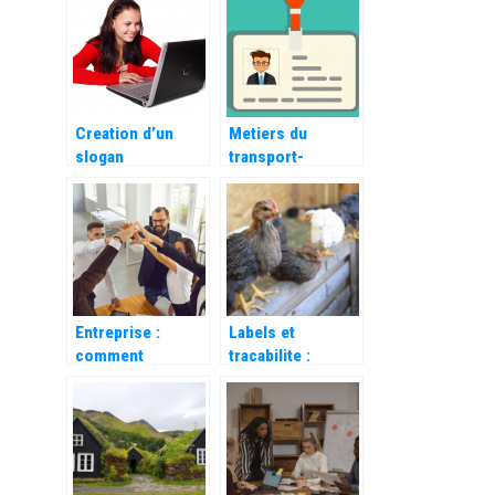
pourquoi et
?
comment la
developper ?
Creation d’un
Metiers du
slogan
transport-
publicitaire
logistique : quels
accrocheur :
permis de
comment faire ?
conduire faut-il
avoir ?
Entreprise :
Labels et
comment
tracabilite :
remotiver vos
comment bien
collaborateurs ?
choisir sa volaille
?