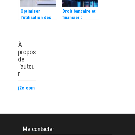
concurrence ?
Optimiser
Droit bancaire et
l’utilisation des
financier :
fournitures de
comment
bureau :
LegalPlace
méthodes et
accompagne plus
bonnes pratiques
de 300 000
À
entrepreneurs
propos
de
l’auteu
r
j2c-com
Me contacter