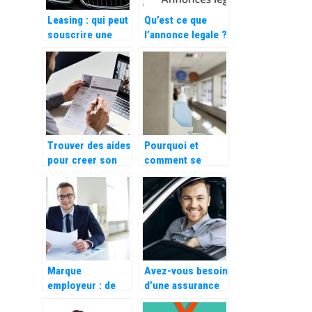
Leasing : qui peut
Qu’est ce que
souscrire une
l’annonce legale ?
location longue
duree ?
Trouver des aides
Pourquoi et
pour creer son
comment se
entreprise
doter de gel
hydroalcoolique
dans votre
entreprise ?
Marque
Avez-vous besoin
employeur : de
d’une assurance
quoi s’agit-il,
auto tous risques