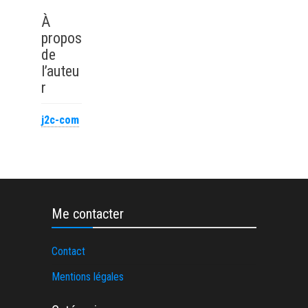
rapides de
financement
À
propos
de
l’auteu
r
j2c-com
Me contacter
Contact
Mentions légales