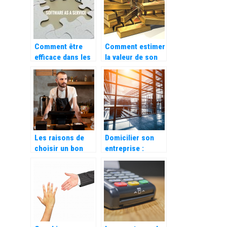
cinq forces de
Porter ?
Comment être
Comment estimer
efficace dans les
la valeur de son
ressources
or
humaines ?
Les raisons de
Domicilier son
choisir un bon
entreprise :
système de point
quelles
de vente (POS)
possibilites ?