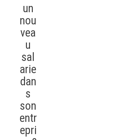
un
nou
vea
u
sal
arie
dan
s
son
entr
epri