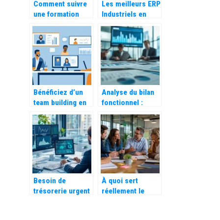
Comment suivre
Les meilleurs ERP
une formation
Industriels en
d’assistant
France en 2026
comptable en
ligne pour votre
carriere
Bénéficiez d’un
Analyse du bilan
team building en
fonctionnel :
distanciel pour
décryptage des
renforcer votre
ratios clés pour
équipe
optimiser les
composantes du
BFR
Besoin de
À quoi sert
trésorerie urgent
réellement le
en entreprise :
coaching d’équipe
nos solutions
en entreprise ?