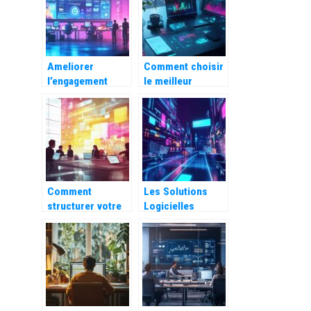
comptabilité ?
charges
patronales
Ameliorer
Comment choisir
l’engagement
le meilleur
client avec des
logiciel IA pour
chatbots bases
augmenter votre
sur l’intelligence
productivite
artificielle
Comment
Les Solutions
structurer votre
Logicielles
modele de
Incontournables
retroplanning de
pour Reussir
communication
Votre Commerce
pour une
en Ligne
campagne
memorable