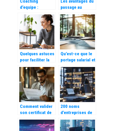
Coaching
Les avantages du
d’equipe :
passage au
decouvrez ses
numerique pour
bienfaits pour
les entreprises
votre entreprise
Quelques astuces
Qu’est-ce que le
pour faciliter la
portage salarial et
gestion de votre
comment
nouvelle activite
fonctionne-t-il ?
d’auto
entrepreneurs
Comment valider
200 noms
son certificat de
d’entreprises de
VAE DSCG pour
tenue de livres :
développer sa
Experts en
carrière en
gestion des