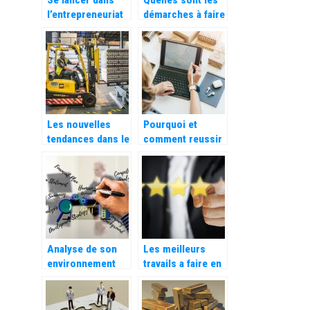
l’entrepreneuriat
démarches à faire
pour gagner sa
pour créer une
vie
société de
transport ?
Les nouvelles
Pourquoi et
tendances dans le
comment reussir
stockage et
la digitaliser son
l’aménagement
entreprise ?
professionnel
Analyse de son
Les meilleurs
environnement
travails a faire en
concurrentiel,
ligne
que signifie
exactement les