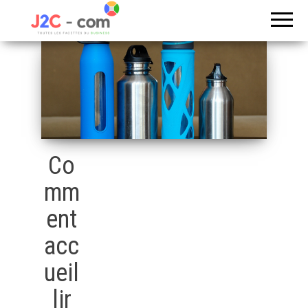
Toutes les
J2c
facettes du
com
business
Co
mm
ent
acc
ueil
lir