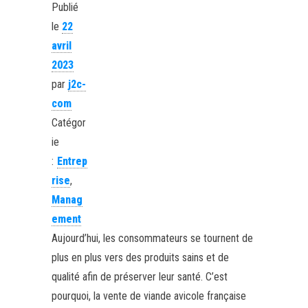
Publié
le
22
avril
2023
par
j2c-
com
Catégor
ie
:
Entrep
rise
,
Manag
ement
Aujourd’hui, les consommateurs se tournent de
plus en plus vers des produits sains et de
qualité afin de préserver leur santé. C’est
pourquoi, la vente de viande avicole française