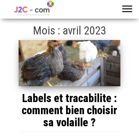
Toutes les
J2c
facettes du
com
business
Mois :
avril 2023
Labels et tracabilite :
comment bien choisir
sa volaille ?