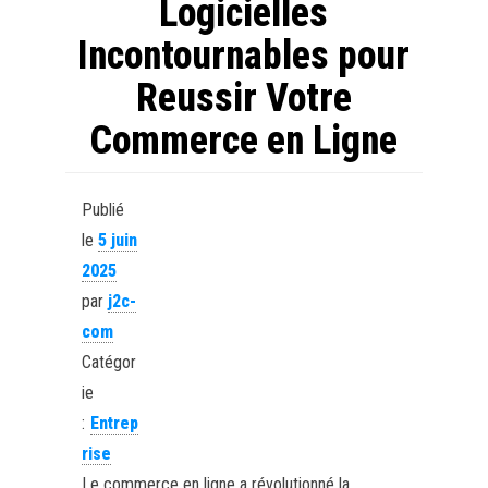
Logicielles
Incontournables pour
Reussir Votre
Commerce en Ligne
Publié
le
5 juin
2025
par
j2c-
com
Catégor
ie
:
Entrep
rise
Le commerce en ligne a révolutionné la