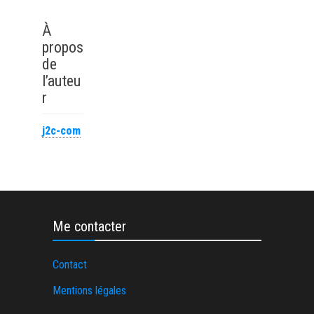
mode de
méthodes et
fonctionnement
bonnes pratiques
À
pour contrer la
propos
concurrence ?
de
l’auteu
r
j2c-com
Me contacter
Contact
Mentions légales