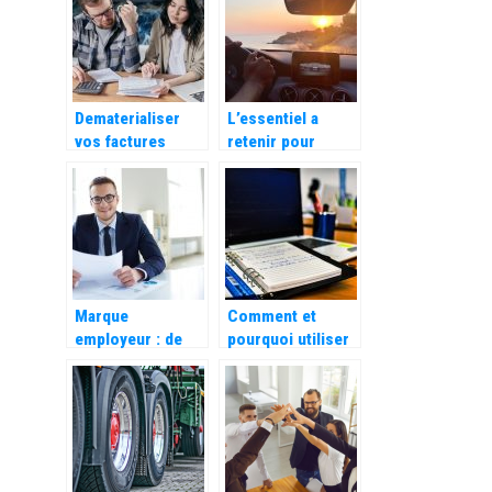
entretien
?
d’embauche
Dematerialiser
L’essentiel a
vos factures
retenir pour
grace au facturier
souscrire une
Excel automatique
assurance auto
Marque
Comment et
employeur : de
pourquoi utiliser
quoi s’agit-il,
un logiciel de
pourquoi et
gestion de
comment la
conges ?
developper ?