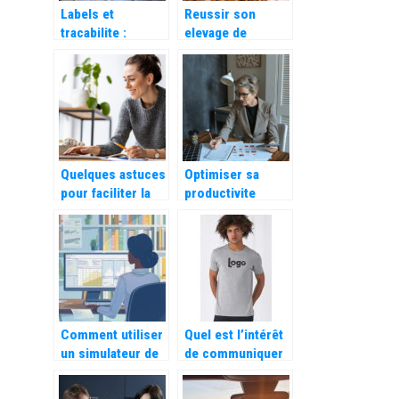
Labels et
Reussir son
tracabilite :
elevage de
comment bien
poulets de chair :
choisir sa volaille
les bases
?
Quelques astuces
Optimiser sa
pour faciliter la
productivite
gestion de votre
grace a un
nouvelle activite
module de
d’auto
gestion des
entrepreneurs
entretiens
Comment utiliser
Quel est l’intérêt
un simulateur de
de communiquer
salaire gratuit
par le biais d’un t-
pour préparer un
shirt publicitaire