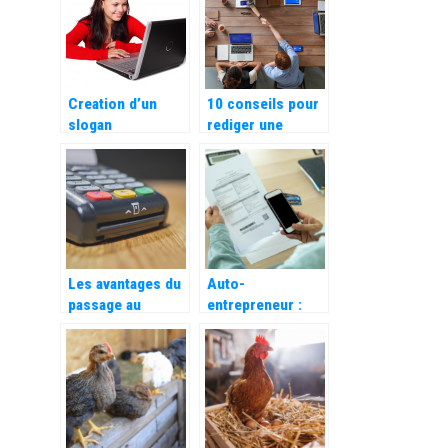
Creation d’un
10 conseils pour
slogan
rediger une
publicitaire
publicite efficace
accrocheur :
comment faire ?
Les avantages du
Auto-
passage au
entrepreneur :
numerique pour
Les avantages
les entreprises
d’utiliser une
application de
facturation