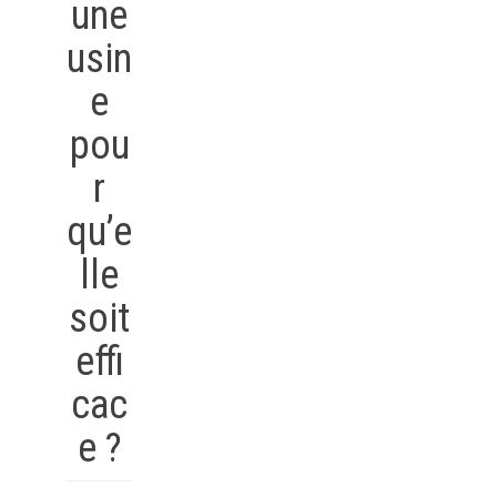
une
usin
e
pou
r
qu’e
lle
soit
effi
cac
e ?