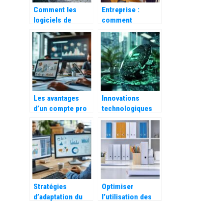
Comment les
Entreprise :
logiciels de
comment
transport et de
remotiver vos
logistique
collaborateurs ?
peuvent
rationaliser votre
activite ?
Les avantages
Innovations
d’un compte pro
technologiques
en ligne pour une
pour la protection
gestion
des entreprises
d’entreprise
europeennes
optimisée
Stratégies
Optimiser
d’adaptation du
l’utilisation des
CPC Google Ads :
fournitures de
quel est son
bureau :