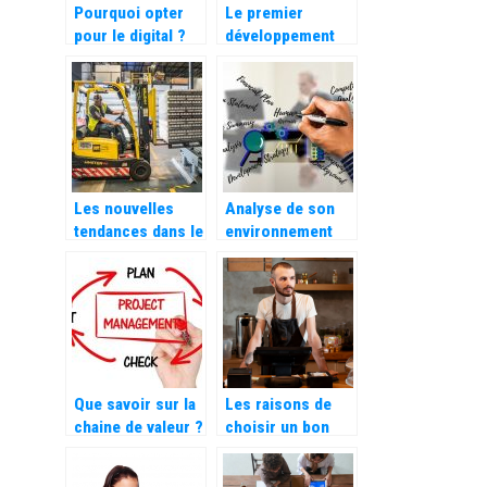
Pourquoi opter
Le premier
pour le digital ?
développement
est de faire
fonctionner
correctement ce
qui existe déjà
Les nouvelles
Analyse de son
tendances dans le
environnement
stockage et
concurrentiel,
l’aménagement
que signifie
professionnel
exactement les
cinq forces de
Porter ?
Que savoir sur la
Les raisons de
chaine de valeur ?
choisir un bon
système de point
de vente (POS)