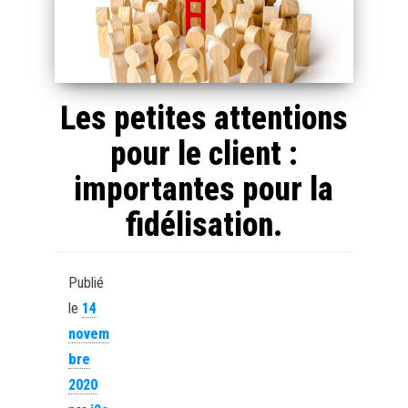
Les petites attentions
pour le client :
importantes pour la
fidélisation.
Publié
le
14
novem
bre
2020