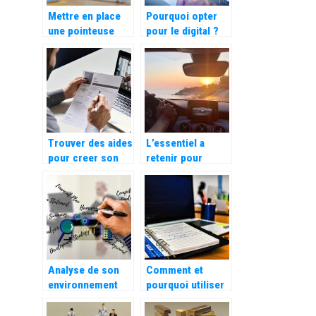
Mettre en place
Pourquoi opter
une pointeuse
pour le digital ?
dans votre
entreprise pour le
calcul
automatique des
heures de travail
Trouver des aides
L’essentiel a
pour creer son
retenir pour
entreprise
souscrire une
assurance auto
Analyse de son
Comment et
environnement
pourquoi utiliser
concurrentiel,
un logiciel de
que signifie
gestion de