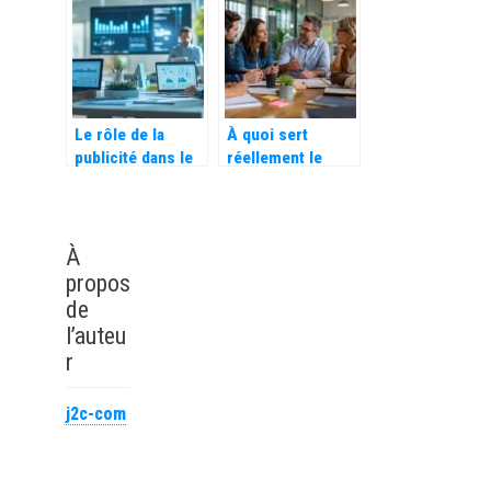
d’entreprise
nos solutions
rapides de
financement
Le rôle de la
À quoi sert
publicité dans le
réellement le
marketing digital :
coaching d’équipe
respecter
en entreprise ?
l’éthique et
protéger le public
À
cible
propos
de
l’auteu
r
j2c-com