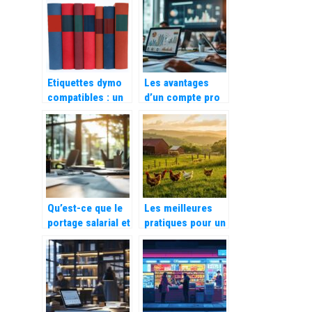
nouvelle activite
module de
d’auto
gestion des
entrepreneurs
entretiens
Etiquettes dymo
Les avantages
compatibles : un
d’un compte pro
atout pour les
en ligne pour une
entreprises
gestion
d’entreprise
optimisée
Qu’est-ce que le
Les meilleures
portage salarial et
pratiques pour un
comment
élevage de
fonctionne-t-il ?
volailles
responsable et
durable