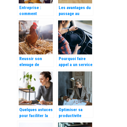
Entreprise :
Les avantages du
comment
passage au
remotiver vos
numerique pour
collaborateurs ?
les entreprises
Reussir son
Pourquoi faire
elevage de
appel a un service
poulets de chair :
de transport
les bases
routier a
Marseille ?
Quelques astuces
Optimiser sa
pour faciliter la
productivite
gestion de votre
grace a un