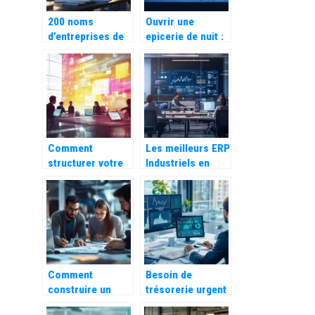
200 noms
Ouvrir une
d’entreprises de
epicerie de nuit :
tenue de livres :
guide pour
Experts en
entrepreneur – 5
gestion des
exemples
charges
d’epiceries qui
patronales
ont revolutionne
leur quartier
Comment
Les meilleurs ERP
structurer votre
Industriels en
modele de
France en 2026
retroplanning de
communication
pour une
campagne
memorable
Comment
Besoin de
construire un
trésorerie urgent
projet de création
en entreprise :