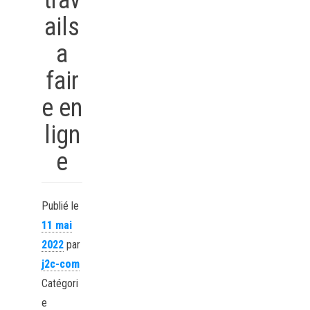
ails
a
fair
e en
lign
e
Publié le
11 mai
2022
par
j2c-com
Catégori
e