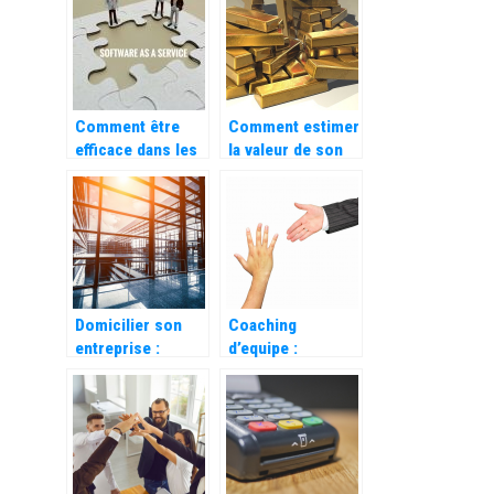
exactement les
conges ?
cinq forces de
Porter ?
Comment être
Comment estimer
efficace dans les
la valeur de son
ressources
or
humaines ?
Domicilier son
Coaching
entreprise :
d’equipe :
quelles
decouvrez ses
possibilites ?
bienfaits pour
votre entreprise