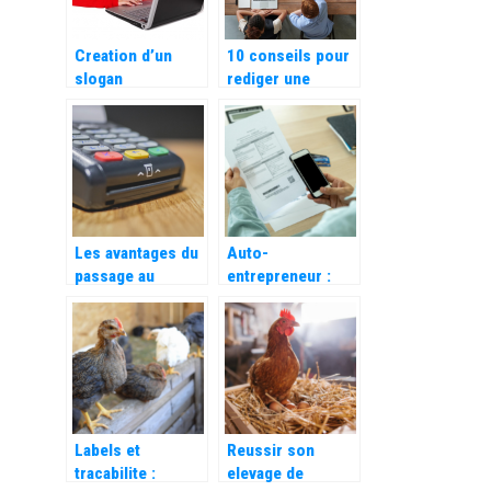
Creation d’un
10 conseils pour
slogan
rediger une
publicitaire
publicite efficace
accrocheur :
comment faire ?
Les avantages du
Auto-
passage au
entrepreneur :
numerique pour
Les avantages
les entreprises
d’utiliser une
application de
facturation
Labels et
Reussir son
tracabilite :
elevage de