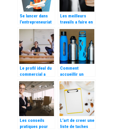
Se lancer dans
Les meilleurs
l’entrepreneuriat
travails a faire en
pour gagner sa
ligne
vie
Le profil ideal du
Comment
commercial a
accueillir un
recruter pour sa
nouveau salarie
startup
dans son
entreprise ?
Les conseils
L’art de creer une
pratiques pour
liste de taches