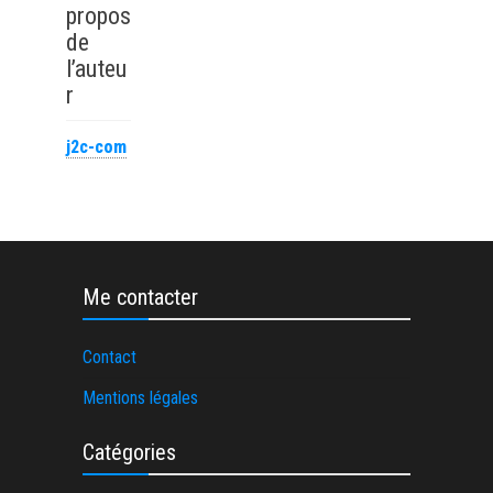
BFR
propos
de
l’auteu
r
j2c-com
Me contacter
Contact
Mentions légales
Catégories