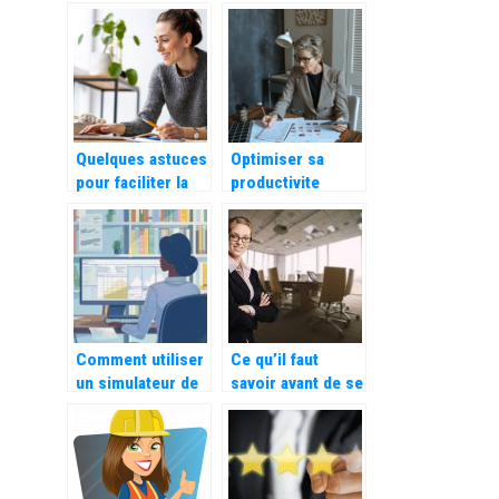
comment bien
poulets de chair :
choisir sa volaille
les bases
?
Quelques astuces
Optimiser sa
pour faciliter la
productivite
gestion de votre
grace a un
nouvelle activite
module de
d’auto
gestion des
entrepreneurs
entretiens
Comment utiliser
Ce qu’il faut
un simulateur de
savoir avant de se
salaire gratuit
lancer dans
pour préparer un
l’entrepreneuriat
entretien
d’embauche