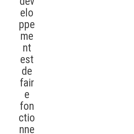
dév
elo
ppe
me
nt
est
de
fair
e
fon
ctio
nne