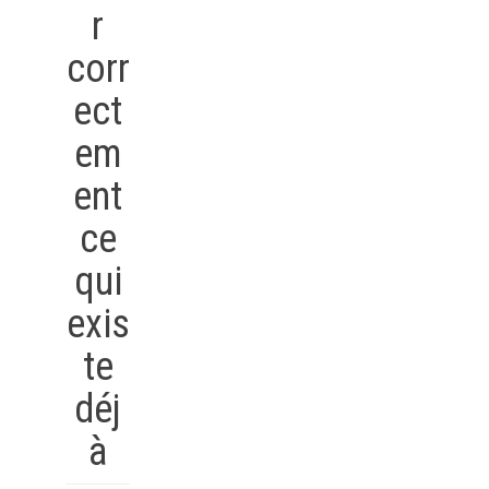
r
corr
ect
em
ent
ce
qui
exis
te
déj
à