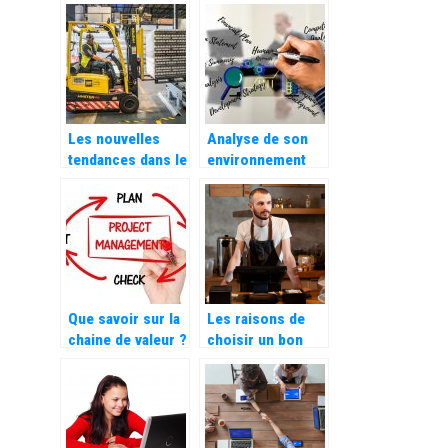
dans votre
entreprise pour le
calcul
automatique des
heures de travail
Les nouvelles
Analyse de son
tendances dans le
environnement
stockage et
concurrentiel,
l’aménagement
que signifie
professionnel
exactement les
cinq forces de
Porter ?
Que savoir sur la
Les raisons de
chaine de valeur ?
choisir un bon
système de point
de vente (POS)