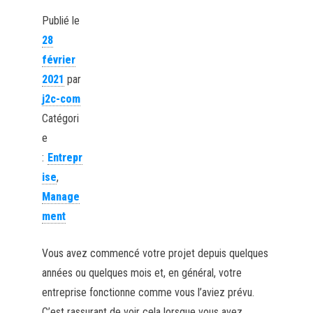
Publié le
28
février
2021
par
j2c-com
Catégori
e
:
Entrepr
ise
,
Manage
ment
Vous avez commencé votre projet depuis quelques
années ou quelques mois et, en général, votre
entreprise fonctionne comme vous l’aviez prévu.
C’est rassurant de voir cela lorsque vous avez