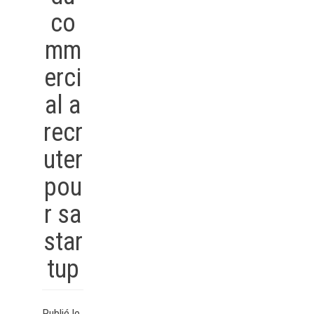
co
mm
erci
al a
recr
uter
pou
r sa
star
tup
Publié le