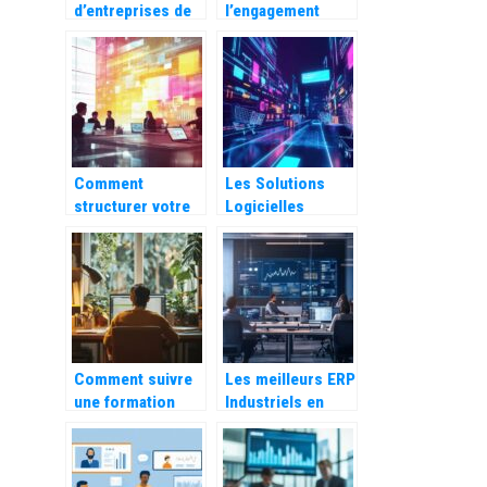
d’entreprises de
l’engagement
tenue de livres :
client avec des
Experts en
chatbots bases
gestion des
sur l’intelligence
charges
artificielle
patronales
Comment
Les Solutions
structurer votre
Logicielles
modele de
Incontournables
retroplanning de
pour Reussir
communication
Votre Commerce
pour une
en Ligne
campagne
memorable
Comment suivre
Les meilleurs ERP
une formation
Industriels en
d’assistant
France en 2026
comptable en
ligne pour votre