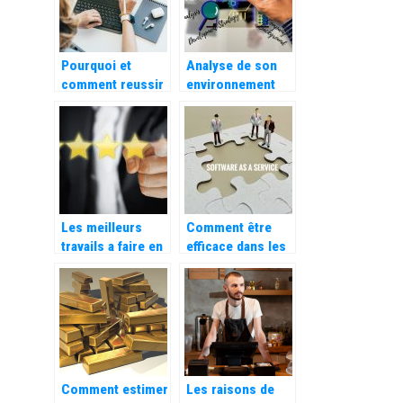
Pourquoi et
Analyse de son
comment reussir
environnement
la digitaliser son
concurrentiel,
entreprise ?
que signifie
exactement les
cinq forces de
Porter ?
Les meilleurs
Comment être
travails a faire en
efficace dans les
ligne
ressources
humaines ?
Comment estimer
Les raisons de