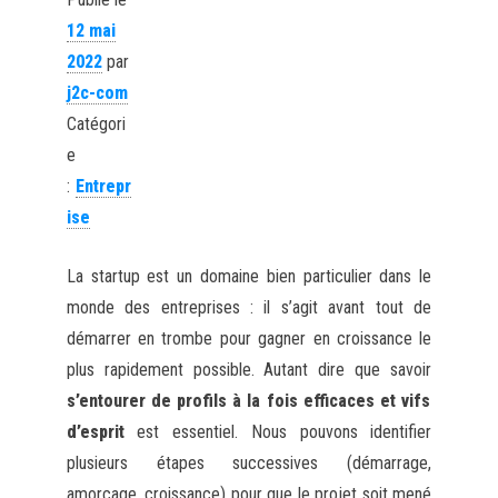
12 mai
2022
par
j2c-com
Catégori
e
:
Entrepr
ise
La startup est un domaine bien particulier dans le
monde des entreprises : il s’agit avant tout de
démarrer en trombe pour gagner en croissance le
plus rapidement possible. Autant dire que savoir
s’entourer de profils à la fois efficaces et vifs
d’esprit
est essentiel. Nous pouvons identifier
plusieurs étapes successives (démarrage,
amorçage, croissance) pour que le projet soit mené