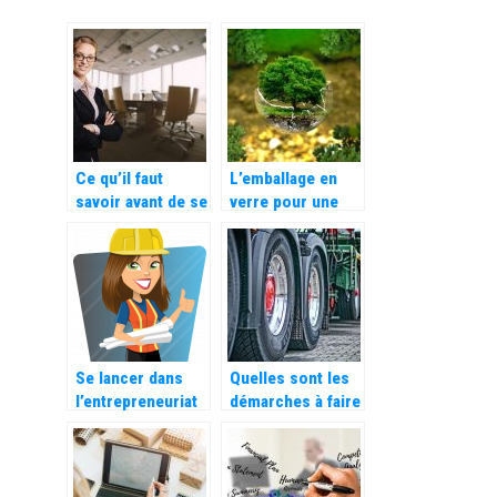
Ce qu’il faut
L’emballage en
savoir avant de se
verre pour une
lancer dans
conservation
l’entrepreneuriat
écologique
Se lancer dans
Quelles sont les
l’entrepreneuriat
démarches à faire
pour gagner sa
pour créer une
vie
société de
transport ?