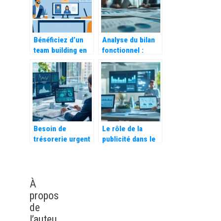
carriere
Bénéficiez d’un
Analyse du bilan
team building en
fonctionnel :
distanciel pour
décryptage des
renforcer votre
ratios clés pour
équipe
optimiser les
composantes du
BFR
Besoin de
Le rôle de la
trésorerie urgent
publicité dans le
en entreprise :
marketing digital :
nos solutions
respecter
rapides de
l’éthique et
financement
protéger le public
À
cible
propos
de
l’auteu