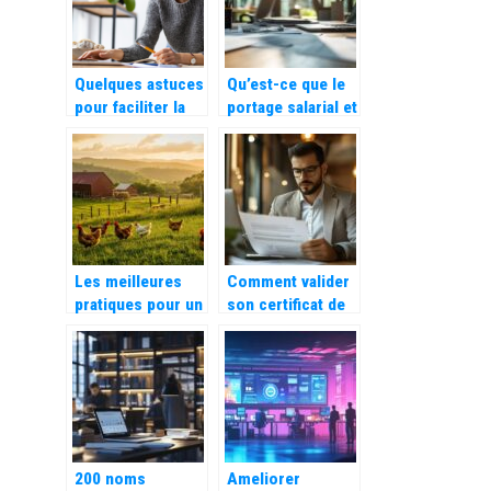
Quelques astuces
Qu’est-ce que le
pour faciliter la
portage salarial et
gestion de votre
comment
nouvelle activite
fonctionne-t-il ?
d’auto
entrepreneurs
Les meilleures
Comment valider
pratiques pour un
son certificat de
élevage de
VAE DSCG pour
volailles
développer sa
responsable et
carrière en
durable
comptabilité ?
200 noms
Ameliorer