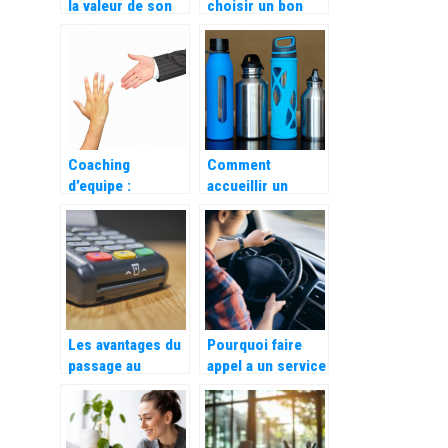
la valeur de son
choisir un bon
or
système de point
de vente (POS)
Coaching
Comment
d’equipe :
accueillir un
decouvrez ses
nouveau salarie
bienfaits pour
dans son
votre entreprise
entreprise ?
Les avantages du
Pourquoi faire
passage au
appel a un service
numerique pour
de transport
les entreprises
routier a
Marseille ?