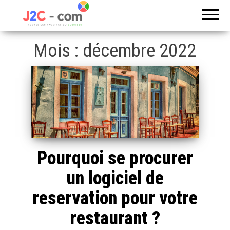
Toutes les
J2c
facettes du
com
business
Mois :
décembre 2022
Pourquoi se procurer
un logiciel de
reservation pour votre
restaurant ?