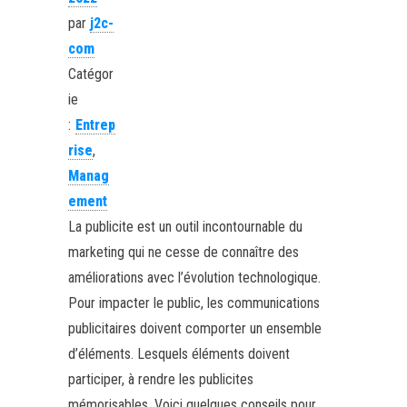
par
j2c-
com
Catégor
ie
:
Entrep
rise
,
Manag
ement
La publicite est un outil incontournable du
marketing qui ne cesse de connaître des
améliorations avec l’évolution technologique.
Pour impacter le public, les communications
publicitaires doivent comporter un ensemble
d’éléments. Lesquels éléments doivent
participer, à rendre les publicites
mémorisables. Voici quelques conseils pour