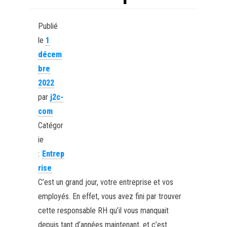
Publié
le
1
décem
bre
2022
par
j2c-
com
Catégor
ie
:
Entrep
rise
C’est un grand jour, votre entreprise et vos
employés. En effet, vous avez fini par trouver
cette responsable RH qu’il vous manquait
depuis tant d’années maintenant, et c’est