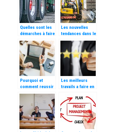
Quelles sont les
Les nouvelles
démarches à faire
tendances dans le
pour créer une
stockage et
société de
l’aménagement
transport ?
professionnel
Pourquoi et
Les meilleurs
comment reussir
travails a faire en
la digitaliser son
ligne
entreprise ?