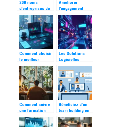
200 noms
Ameliorer
d’entreprises de
l’engagement
tenue de livres :
client avec des
Experts en
chatbots bases
gestion des
sur l’intelligence
charges
artificielle
patronales
Comment choisir
Les Solutions
le meilleur
Logicielles
logiciel IA pour
Incontournables
augmenter votre
pour Reussir
productivite
Votre Commerce
en Ligne
Comment suivre
Bénéficiez d’un
une formation
team building en
d’assistant
distanciel pour
comptable en
renforcer votre