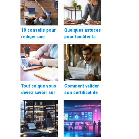
votre entreprise
entreprise ?
10 conseils pour
Quelques astuces
rediger une
pour faciliter la
publicite efficace
gestion de votre
nouvelle activite
d’auto
entrepreneurs
Tout ce que vous
Comment valider
devez savoir sur
son certificat de
le portage salarial
VAE DSCG pour
développer sa
carrière en
comptabilité ?