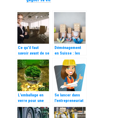
Ce qu’il faut
Déménagement
savoir avant de se
en Suisse : les
lancer dans
tarifs pratiqués
l’entrepreneuriat
par les
entreprises
spécialisées
L’emballage en
Se lancer dans
verre pour une
l’entrepreneuriat
conservation
pour gagner sa
écologique
vie