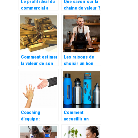
Le profil ideal du
Que savoir sur la
commercial a
chaine de valeur ?
recruter pour sa
startup
Comment estimer
Les raisons de
la valeur de son
choisir un bon
or
système de point
de vente (POS)
Coaching
Comment
d’equipe :
accueillir un
decouvrez ses
nouveau salarie
bienfaits pour
dans son