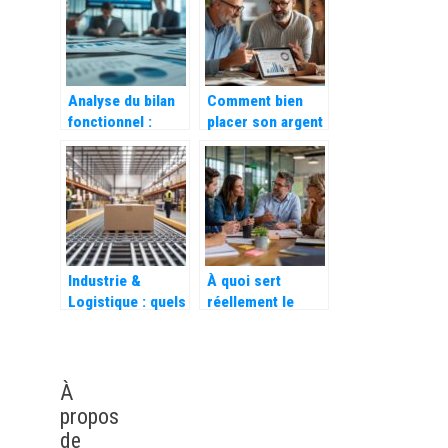
ligne pour votre
équipe
carriere
Analyse du bilan
Comment bien
fonctionnel :
placer son argent
décryptage des
dans l’immobilier
ratios clés pour
: SCPI, locatif et
optimiser les
stratégies
composantes du
gagnantes
BFR
Industrie &
À quoi sert
Logistique : quels
réellement le
sont les
coaching d’équipe
avantages du
en entreprise ?
convoyeur
gravitaire ?
À
Retour
propos
d’expérience de 3
de