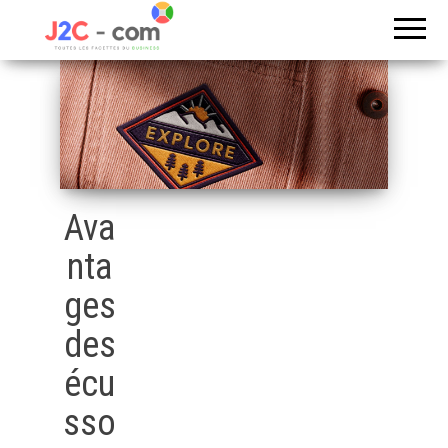
Toutes les
J2c
facettes du
com
business
Ava
nta
ges
des
écu
sso