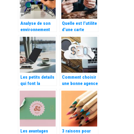
Analyse de son
Quelle est l’utilite
environnement
d’une carte
concurrentiel,
carburant ?
que signifie
exactement les
cinq forces de
Porter ?
Les petits details
Comment choisir
qui font la
une bonne agence
difference du E-
SEO ?
Commerce
Les avantages
3 raisons pour