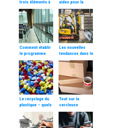
trois éléments à
aides pour la
prendre en
gestion d’une
compte dans une
association ?
stratégie de lead
nurturing ?
Comment établir
Les nouvelles
le programme
tendances dans le
d’un évènement ?
stockage et
l’aménagement
professionnel
Le recyclage du
Tout sur la
plastique – quels
cercleuse
types de
automatique!
plastiques
distingue-t-on ?