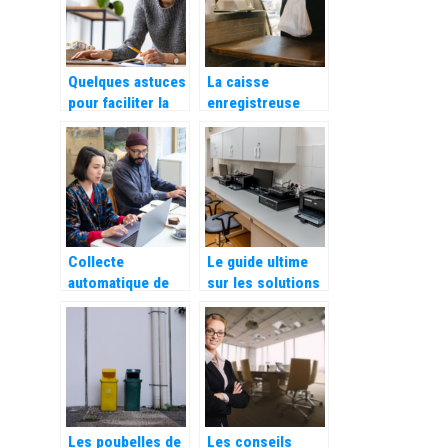
Quelques astuces
La caisse
pour faciliter la
enregistreuse
gestion de votre
eco-responsable
nouvelle activite
: une innovation
d’auto
pour un
entrepreneurs
commerce
durable
Collecte
Le guide ultime
automatique de
sur les solutions
videos de
pour la gestion du
temoignages
flux numerique
clients :
Decouvrez leurs
utilites
Les poubelles de
Les conseils