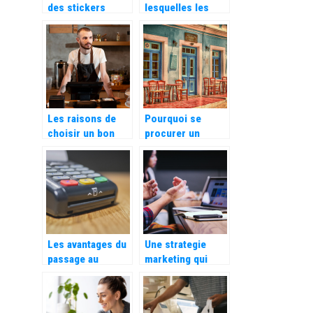
des stickers
lesquelles les
personnalisés
livres de
pour votre
coloriage pour
entreprise
adultes sont
excellents pour le
travail
Les raisons de
Pourquoi se
choisir un bon
procurer un
système de point
logiciel de
de vente (POS)
reservation pour
votre restaurant ?
Les avantages du
Une strategie
passage au
marketing qui
numerique pour
s’adapte aux
les entreprises
besoins de votre
entreprise