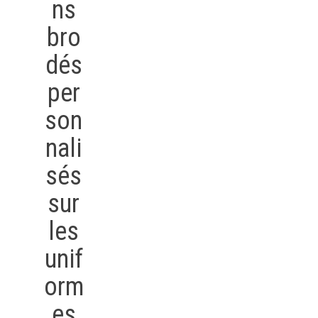
ns
bro
dés
per
son
nali
sés
sur
les
unif
orm
es