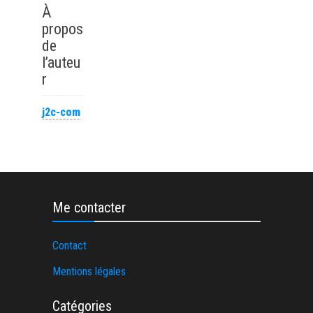
performant
quels nouveaux
À
rôles exécutifs
propos
émergent ?
de
l’auteu
r
j2c-com
Me contacter
Contact
Mentions légales
Catégories