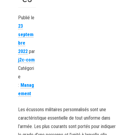
Publié le
23
septem
bre
2022
par
j2c-com
Catégori
e
:
Manag
ement
Les écussons militaires personnalisés sont une
caractéristique essentielle de tout uniforme dans
l’armée. Les plus courants sont portés pour indiquer
le grade d’une personne et l’unité à laquelle elle