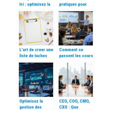
tri : optimisez la
pratiques pour
gestion des
evaluer
dechets dans
efficacement la
votre entreprise,
performance d’un
restaurant ou
cabinet de
cantine
management de
transition
L’art de creer une
Comment se
liste de taches
passent les cours
efficace pour
dans une école de
optimiser son
commerce ?
temps
Quand la
recherche
révolutionne
l’apprentissage
du management
Optimisez la
CEO, COO, CMO,
gestion des
CXO : Que
compétences
signifient ces
avec un logiciel
différents
de matrice
acronymes et