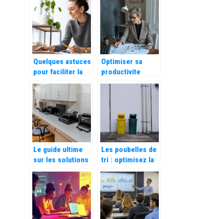
choisir sa volaille
les bases
?
Quelques astuces
Optimiser sa
pour faciliter la
productivite
gestion de votre
grace a un
nouvelle activite
module de
d’auto
gestion des
entrepreneurs
entretiens
Le guide ultime
Les poubelles de
sur les solutions
tri : optimisez la
pour la gestion du
gestion des
flux numerique
dechets dans
votre entreprise,
restaurant ou
cantine