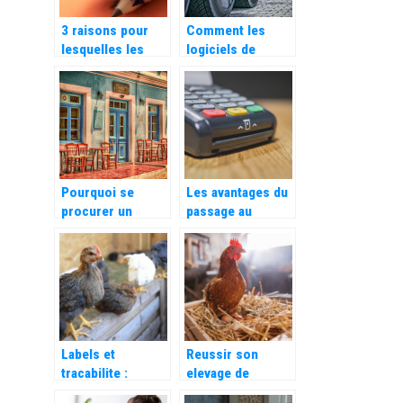
3 raisons pour
Comment les
lesquelles les
logiciels de
livres de
transport et de
coloriage pour
logistique
adultes sont
peuvent
excellents pour le
rationaliser votre
travail
activite ?
Pourquoi se
Les avantages du
procurer un
passage au
logiciel de
numerique pour
reservation pour
les entreprises
votre restaurant ?
Labels et
Reussir son
tracabilite :
elevage de
comment bien
poulets de chair :