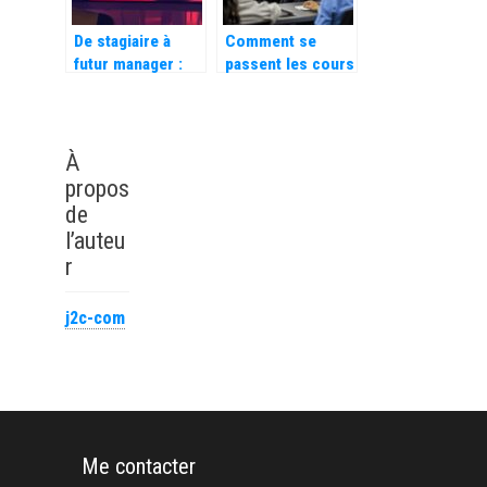
De stagiaire à
Comment se
futur manager :
passent les cours
Votre succès en
dans une école de
prépa HEC grâce
commerce ?
aux compétences
Quand la
humaines
recherche
À
révolutionne
propos
l’apprentissage
de
du management
l’auteu
r
j2c-com
Me contacter