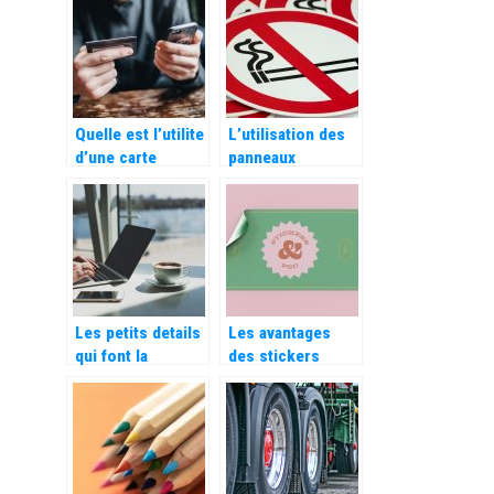
que signifie
exactement les
cinq forces de
Porter ?
Quelle est l’utilite
L’utilisation des
d’une carte
panneaux
carburant ?
d’interdiction
dans les
entreprises
Les petits details
Les avantages
qui font la
des stickers
difference du E-
personnalisés
Commerce
pour votre
entreprise