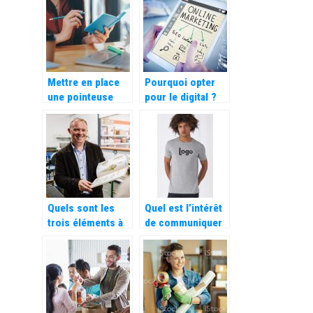
croissance
d’entreprise
Mettre en place
Pourquoi opter
une pointeuse
pour le digital ?
dans votre
entreprise pour le
calcul
automatique des
heures de travail
Quels sont les
Quel est l’intérêt
trois éléments à
de communiquer
prendre en
par le biais d’un t-
compte dans une
shirt publicitaire
stratégie de lead
?
nurturing ?