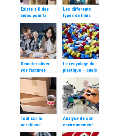
Existe-t-il des
Les differents
aides pour la
types de films
gestion d’une
pour proteger
association ?
vos colis
Dematerialiser
Le recyclage du
vos factures
plastique – quels
grace au facturier
types de
Excel automatique
plastiques
distingue-t-on ?
Tout sur la
Analyse de son
cercleuse
environnement
automatique!
concurrentiel,