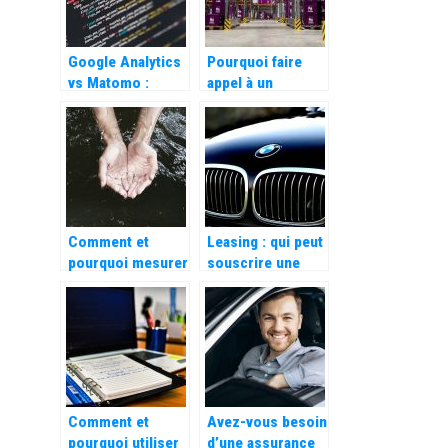
web ?
Google Analytics
Pourquoi faire
vs Matomo :
appel à un
lequel choisir
spécialiste du
matériel de
manutention et de
levage ?
Comment et
Leasing : qui peut
pourquoi mesurer
souscrire une
la qualite de mon
location longue
eau ?
duree ?
Comment et
Avez-vous besoin
pourquoi utiliser
d’une assurance