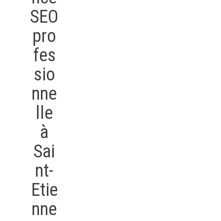
SEO
pro
fes
sio
nne
lle
à
Sai
nt-
Etie
nne