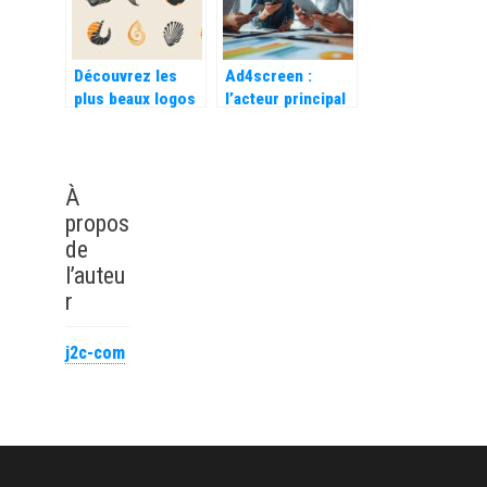
Découvrez les
Ad4screen :
plus beaux logos
l’acteur principal
sur le thème des
du marketing
coquillages dans
mobile en France
le secteur
et son expertise
océanographique
en analyse de
À
données mobiles
propos
de
l’auteu
r
j2c-com