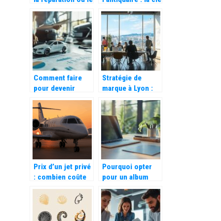
remplacement de
d’une vente
votre pare-brise à
d’antiquités
Château-Chinon
réussie
Comment faire
Stratégie de
pour devenir
marque à Lyon :
mandataire
quelles sont les
automobile ? Les
meilleures
secrets d’une
agences de
presence en ligne
communication
reussie
Lyon à contacter
?
Prix d’un jet privé
Pourquoi opter
: combien coûte
pour un album
réellement un vol
photo
en jet ?
personnalisé
plutôt qu’un cadre
classique