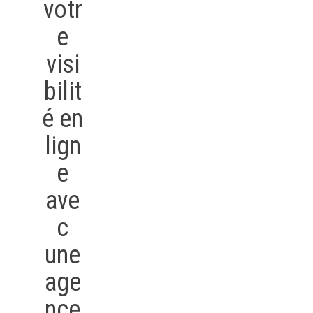
votr
e
visi
bilit
é en
lign
e
ave
c
une
age
nce