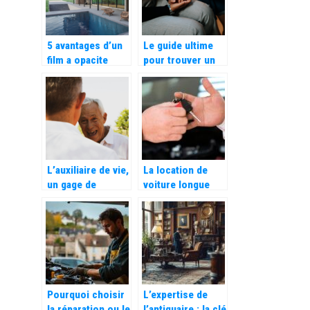
5 avantages d’un
Le guide ultime
film a opacite
pour trouver un
variable
emploi a rennes :
l’importance des
cabinets de
recrutement
L’auxiliaire de vie,
La location de
un gage de
voiture longue
serenite pour
durée pour les
vous et vos
PME et les start-
proches
ups : une solution
de mobilité
flexible et adaptée
Pourquoi choisir
L’expertise de
la réparation ou le
l’antiquaire : la clé