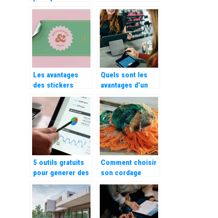
un logiciel de
auto tous risques
gestion de
?
conges ?
Les avantages
Quels sont les
des stickers
avantages d’un
personnalisés
encaissement sur
pour votre
tablette ?
entreprise
5 outils gratuits
Comment choisir
pour generer des
son cordage
mots cles
marin ?