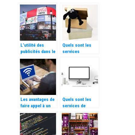
tarifs pratiqués
des biens en
par les
Bretagne sud?
entreprises
spécialisées
L’utilité des
Quels sont les
publicités dans le
services
commerce
proposés par les
déménageurs
professionnels ?
Les avantages de
Quels sont les
faire appel à un
services de
cabinet
marketing en
d’expertise
ligne les plus
sociale
demandés dans
les agences