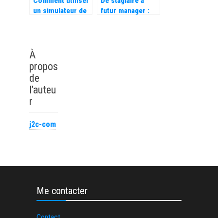
Comment utiliser
De stagiaire à
un simulateur de
futur manager :
salaire gratuit
Votre succès en
pour préparer un
prépa HEC grâce
entretien
aux compétences
d’embauche
humaines
À
propos
de
l’auteu
r
j2c-com
Me contacter
Contact