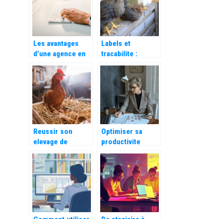
facturation
Les avantages
Labels et
d’une agence en
tracabilite :
communication
comment bien
digitale pour
choisir sa volaille
votre entreprise
?
Reussir son
Optimiser sa
elevage de
productivite
poulets de chair :
grace a un
les bases
module de
gestion des
entretiens