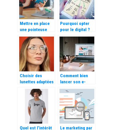
Mettre en place
Pourquoi opter
une pointeuse
pour le digital ?
dans votre
entreprise pour le
calcul
automatique des
heures de travail
Choisir des
Comment bien
lunettes adaptées
lancer son e-
à la forme de son
commerce
visage
Quel est l’intérêt
Le marketing par