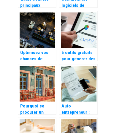
principaux
logiciels de
composants
transport et de
d’une formation
logistique
mixte ?
peuvent
rationaliser votre
activite ?
Optimisez vos
5 outils gratuits
chances de
pour generer des
gagner encore
mots cles
plus avec votre
hotel !
Pourquoi se
Auto-
procurer un
entrepreneur :
logiciel de
Les avantages
reservation pour
d’utiliser une
votre restaurant ?
application de