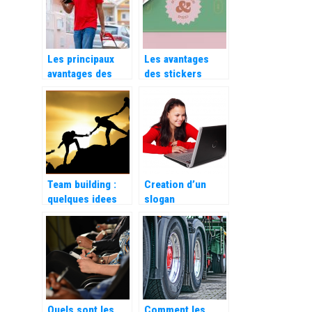
Les principaux
Les avantages
avantages des
des stickers
chariots de
personnalisés
manutention
pour votre
entreprise
Team building :
Creation d’un
quelques idees
slogan
d’activites.
publicitaire
accrocheur :
comment faire ?
Quels sont les
Comment les