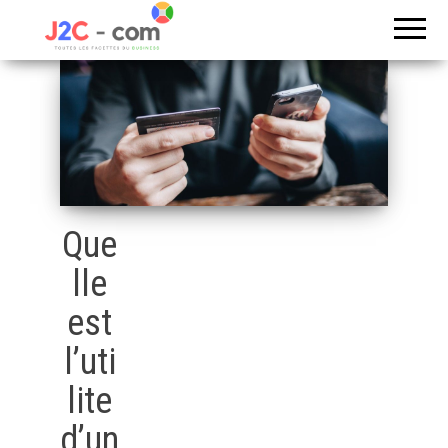
Toutes les
J2c
facettes du
com
business
Que
lle
est
l’uti
lite
d’un