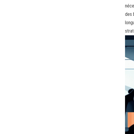
néce
des 
long
stra