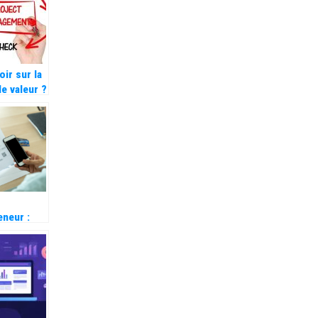
ce.
ir sur la
de valeur ?
eneur :
ntages
er une
ion de
ion