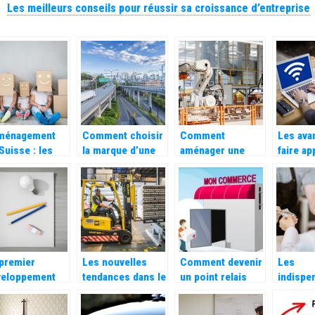
Les meilleurs conseils pour réussir sa croissance d’entreprise
ménagement
Comment choisir
Comment
Les ava
Suisse : les
la marque d’une
aménager une
faire ap
ifs pratiqués
flotte d’utilitaires
usine pour qu’elle
cabinet
 les
?
soit efficace ?
d’exper
reprises
sociale
cialisées
premier
Les nouvelles
Comment devenir
Les
veloppement
tendances dans le
un point relais
indispe
 de faire
stockage et
Vinted ?
quand o
ctionner
l’aménagement
possèd