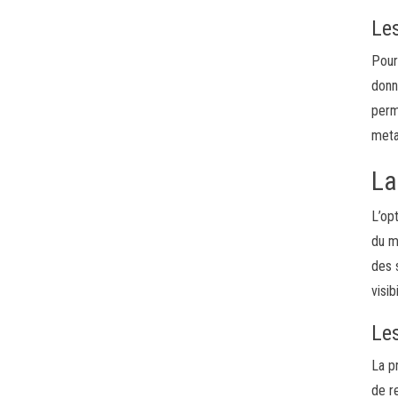
Le
Pour
donn
perm
meta
La
L’op
du m
des 
visi
Le
La p
de r