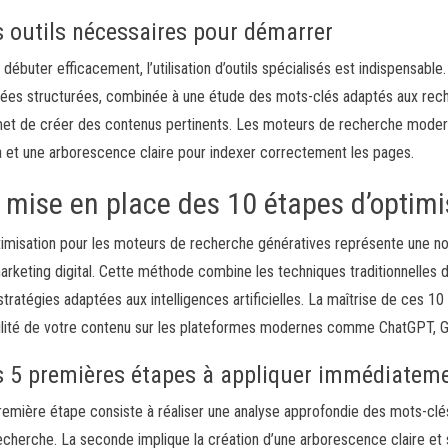
s outils nécessaires pour démarrer
 débuter efficacement, l’utilisation d’outils spécialisés est indispensabl
ées structurées, combinée à une étude des mots-clés adaptés aux rech
et de créer des contenus pertinents. Les moteurs de recherche modern
 et une arborescence claire pour indexer correctement les pages.
 mise en place des 10 étapes d’optimi
timisation pour les moteurs de recherche génératives représente une n
arketing digital. Cette méthode combine les techniques traditionnelles
stratégies adaptées aux intelligences artificielles. La maîtrise de ces 1
bilité de votre contenu sur les plateformes modernes comme ChatGPT, G
s 5 premières étapes à appliquer immédiatem
remière étape consiste à réaliser une analyse approfondie des mots-clé
echerche. La seconde implique la création d’une arborescence claire et 