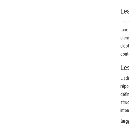
Les
L’an
taux
d’en
d’op
cont
Le
L’ad
répo
défi
stru
inten
Sugg