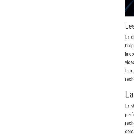
Le
La s
l’im
la c
vidé
taux
rech
La
La r
perf
rech
déma