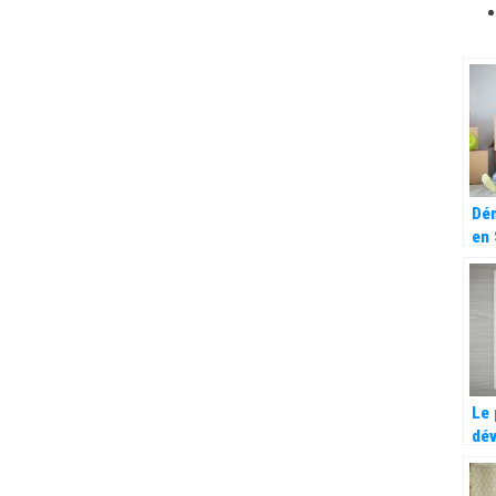
Dé
en 
tar
par
ent
spé
Le 
dé
est
fon