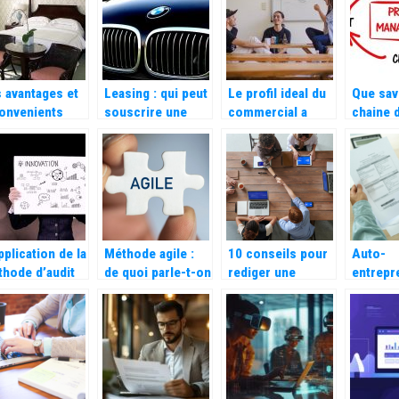
rrectement ce
professionnel
commer
 existe déjà
 avantages et
Leasing : qui peut
Le profil ideal du
Que savo
onvenients
souscrire une
commercial a
chaine 
uvrir une
location longue
recruter pour sa
ambre d’hotes
duree ?
startup
pplication de la
Méthode agile :
10 conseils pour
Auto-
hode d’audit
de quoi parle-t-on
rediger une
entrepr
anisationnel
?
publicite efficace
Les ava
s une société
d’utilis
applicat
facturat