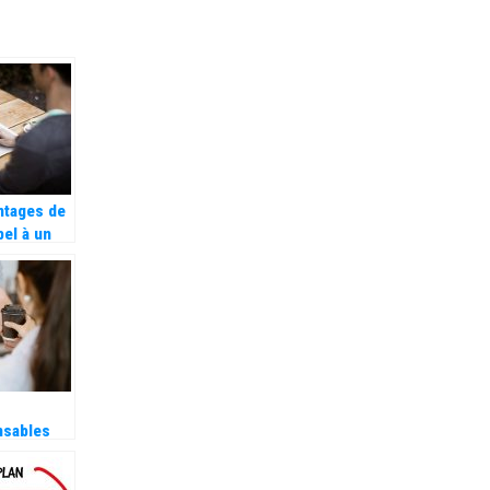
ntages de
pel à un
tise
nsables
n
e un