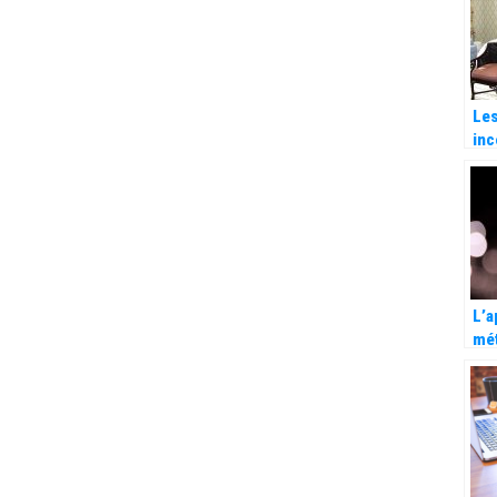
co
qui
Les
inc
d’o
ch
L’a
mét
org
dan