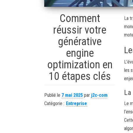
Comment
La t
réussir votre
mond
mote
générative
Le
engine
optimization en
L’év
les 
10 étapes clés
enje
La 
Publié le
7 mai 2025
par
j2c-com
Catégorie :
Entreprise
Le m
l’en
Cett
algo