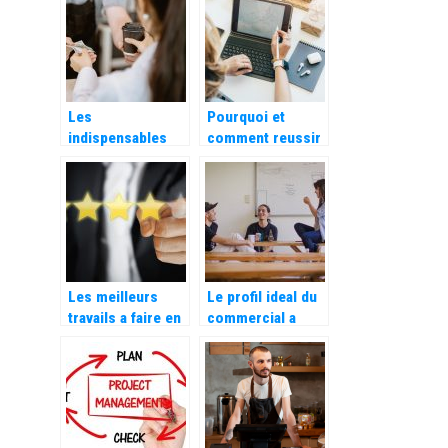
l’aménagement
professionnel
Les
Pourquoi et
indispensables
comment reussir
quand on
la digitaliser son
possède un
entreprise ?
commerce.
Les meilleurs
Le profil ideal du
travails a faire en
commercial a
ligne
recruter pour sa
startup