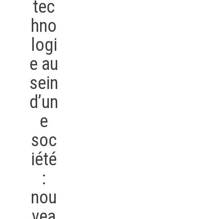
tec
hno
logi
e au
sein
d’un
e
soc
iété
:
nou
vea