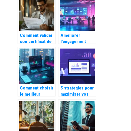
Comment valider
Ameliorer
son certificat de
l’engagement
VAE DSCG pour
client avec des
développer sa
chatbots bases
carrière en
sur l’intelligence
comptabilité ?
artificielle
Comment choisir
5 strategies pour
le meilleur
maximiser vos
logiciel IA pour
investissements
augmenter votre
avec un theme
productivite
WordPress
evolutif