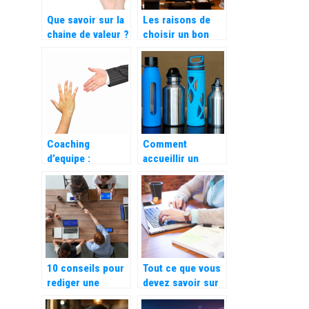
Que savoir sur la
Les raisons de
chaine de valeur ?
choisir un bon
système de point
de vente (POS)
Coaching
Comment
d’equipe :
accueillir un
decouvrez ses
nouveau salarie
bienfaits pour
dans son
votre entreprise
entreprise ?
10 conseils pour
Tout ce que vous
rediger une
devez savoir sur
publicite efficace
le portage salarial