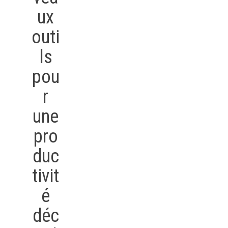
ux
outi
ls
pou
r
une
pro
duc
tivit
é
déc