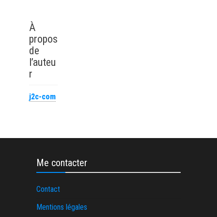
avantages du
à créer un revenu
convoyeur
passif
gravitaire ?
automatique avec
À
Retour
l’affiliation
propos
d’expérience de 3
de
entreprises
l’auteu
leaders
r
j2c-com
Me contacter
Contact
Mentions légales