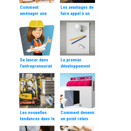
Comment
Les avantages de
aménager une
faire appel à un
usine pour qu’elle
cabinet
soit efficace ?
d’expertise
sociale
Se lancer dans
Le premier
l’entrepreneuriat
développement
pour gagner sa
est de faire
vie
fonctionner
correctement ce
qui existe déjà
Les nouvelles
Comment devenir
tendances dans le
un point relais
stockage et
Vinted ?