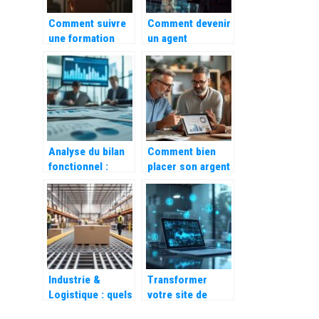
Comment suivre
Comment devenir
une formation
un agent
d’assistant
immobilier
comptable en
indépendant et
ligne pour votre
réussir dans le
carriere
secteur
Analyse du bilan
Comment bien
fonctionnel :
placer son argent
décryptage des
dans l’immobilier
ratios clés pour
: SCPI, locatif et
optimiser les
stratégies
composantes du
gagnantes
BFR
Industrie &
Transformer
Logistique : quels
votre site de
sont les
niche en machine