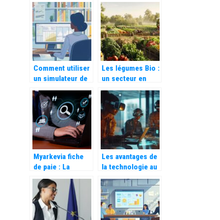
Les avantages
mandataire pour
d’utiliser une
votre utilitaire –
application de
economies et
facturation
simplicite
Comment utiliser
Les légumes Bio :
un simulateur de
un secteur en
salaire gratuit
pleine expansion
pour préparer un
dans l’économie
entretien
verte
d’embauche
Myarkevia fiche
Les avantages de
de paie : La
la technologie au
révolution digitale
sein d’une
sécurisée
société :
nouveaux outils
pour une
productivité