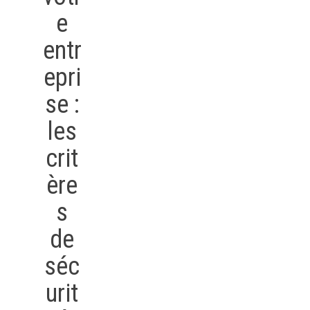
e
entr
epri
se :
les
crit
ère
s
de
séc
urit