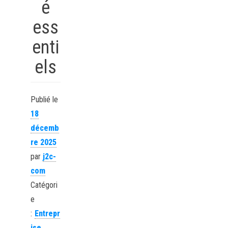
é
ess
enti
els
Publié le
18
décemb
re 2025
par
j2c-
com
Catégori
e
:
Entrepr
ise