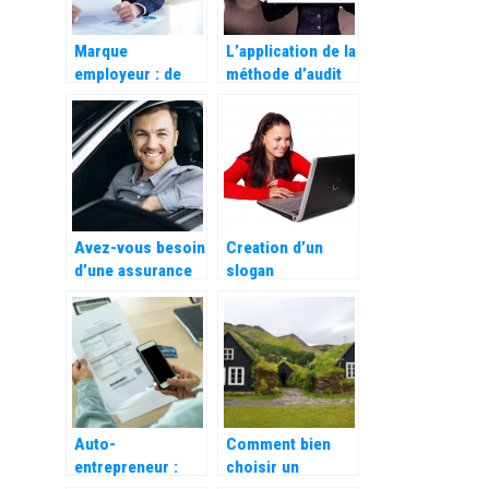
Marque
L’application de la
employeur : de
méthode d’audit
quoi s’agit-il,
organisationnel
pourquoi et
dans une société
comment la
developper ?
Avez-vous besoin
Creation d’un
d’une assurance
slogan
auto tous risques
publicitaire
?
accrocheur :
comment faire ?
Auto-
Comment bien
entrepreneur :
choisir un