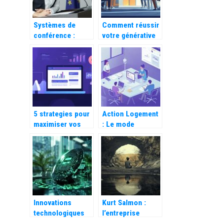
décuplée
Systèmes de
Comment réussir
conférence :
votre générative
quelles en sont
engine
les applications ?
optimization en
10 étapes clés
5 strategies pour
Action Logement
maximiser vos
: Le mode
investissements
d’emploi complet
avec un theme
pour retrouver
WordPress
votre code
evolutif
entreprise
Innovations
Kurt Salmon :
technologiques
l’entreprise