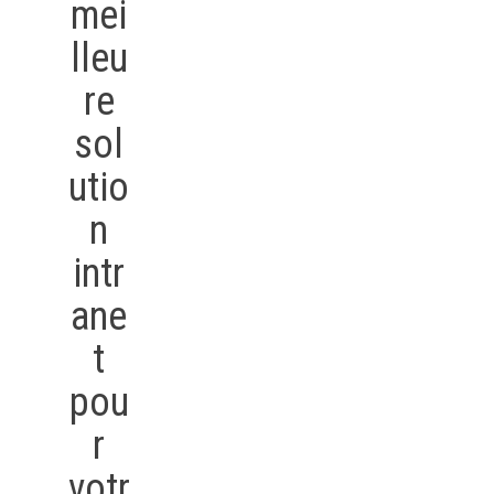
mei
lleu
re
sol
utio
n
intr
ane
t
pou
r
votr