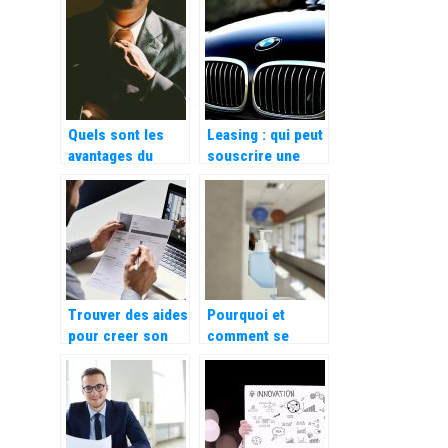
ligne les plus
entreprise pour le
demandés dans
calcul
les agences
automatique des
web ?
heures de travail
Quels sont les
Leasing : qui peut
avantages du
souscrire une
portage salarial
location longue
pour l’entreprise
duree ?
cliente ?
Trouver des aides
Pourquoi et
pour creer son
comment se
entreprise
doter de gel
hydroalcoolique
dans votre
entreprise ?