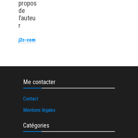
propos
de
l’auteu
r
j2c-com
Me contacter
Contact
Mentions légales
Catégories