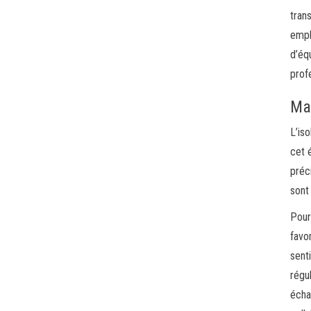
tran
empl
d’éq
prof
Mai
L’is
cet 
préc
sont
Pour
favo
sent
régu
écha