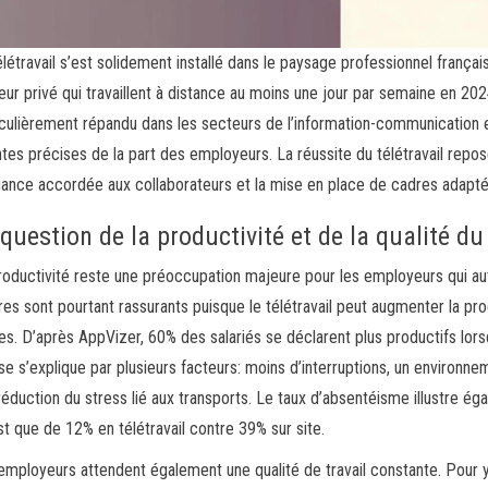
élétravail s’est solidement installé dans le paysage professionnel frança
eur privé qui travaillent à distance au moins une jour par semaine en 202
iculièrement répandu dans les secteurs de l’information-communication e
ntes précises de la part des employeurs. La réussite du télétravail repose
iance accordée aux collaborateurs et la mise en place de cadres adapté
question de la productivité et de la qualité du 
roductivité reste une préoccupation majeure pour les employeurs qui auto
fres sont pourtant rassurants puisque le télétravail peut augmenter la pr
es. D’après AppVizer, 60% des salariés se déclarent plus productifs lorsqu
se s’explique par plusieurs facteurs: moins d’interruptions, un environne
réduction du stress lié aux transports. Le taux d’absentéisme illustre é
’est que de 12% en télétravail contre 39% sur site.
employeurs attendent également une qualité de travail constante. Pour y