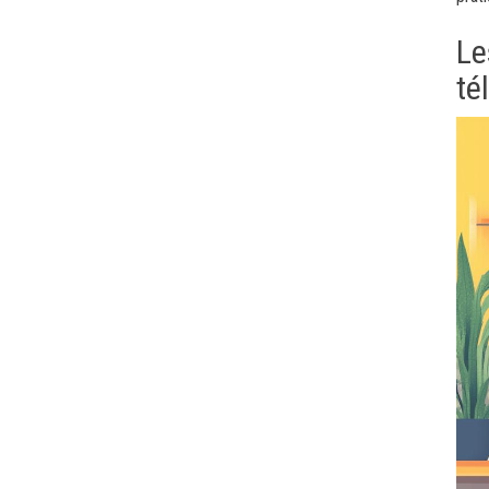
Le
té