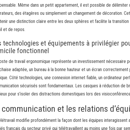
spensable. Même dans un petit appartement, il est possible de délimiter
rateurs, des étagères ou simplement un changement de décoration. Cette
tenir une distinction claire entre les deux sphères et facilite la transit
il et de repos.
s technologies et équipements à privilégier po
micile fonctionnel
oste de travail ergonomique représente un investissement nécessaire pou
chaise adaptée, un bureau à la bonne hauteur et un écran correctement 
ique. Côté technologies, une connexion internet fiable, un ordinateur per
unication sécurisés sont fondamentaux. Les casques à réduction de br
ieux pour s’isoler des distractions domestiques lors des visioconférenc
 communication et les relations d’équ
élétravail modifie profondément la façon dont les équipes interagissent
riés français du secteur privé qui télétravaillent au moins une fois par s