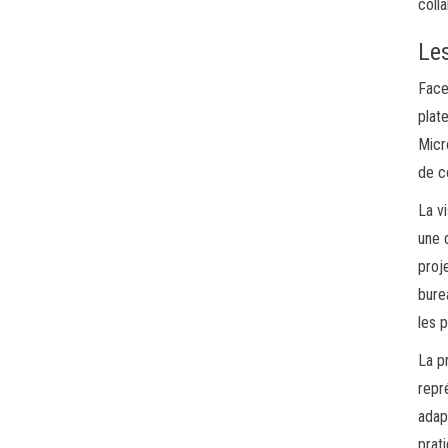
coll
Les
Face
plat
Micr
de c
La v
une 
proj
bure
les 
La p
repr
adap
prat