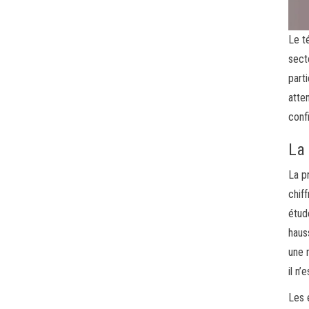
Le t
sect
part
atte
conf
La 
La p
chif
étud
haus
une 
il n
Les 