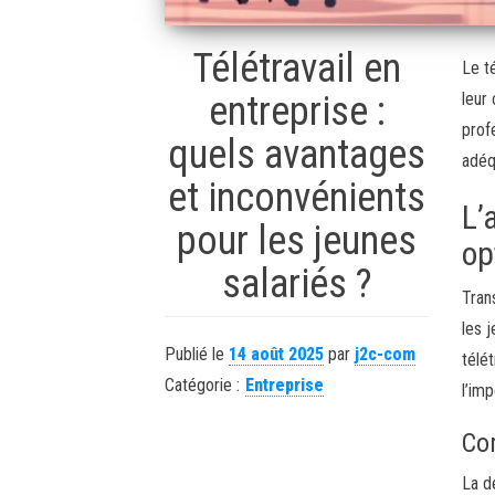
Télétravail en
Le t
entreprise :
leur 
prof
quels avantages
adéq
et inconvénients
L’
pour les jeunes
op
salariés ?
Tran
les 
Publié le
14 août 2025
par
j2c-com
télé
Catégorie :
Entreprise
l’im
Com
La d