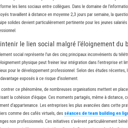
sforme les liens sociaux entre collègues. Dans le domaine de l’informat
oyés travaillent à distance en moyenne 2,3 jours par semaine, la questio
uipe solides devient particulièrement pertinente pour les jeunes salariés
essionnel.
ntenir le lien social malgré l’éloignement du
olement social représente l’un des cinq principaux inconvénients du télétra
éloignement physique peut freiner leur intégration dans l’entreprise et li
ieux pour le développement professionnel. Selon des études récentes, le
 davantage exposés à ce risque d’isolement.
 contrer ce phénomène, de nombreuses organisations mettent en place d
risant la cohésion d’équipe. Ces moments partagés, même à distance, co
iment d’appartenance. Les entreprises les plus avancées dans cette prati
liers comme des cafés virtuels, des
séances de team building en lig
nges non professionnels. Ces initiatives s’avèrent particulièrement bén