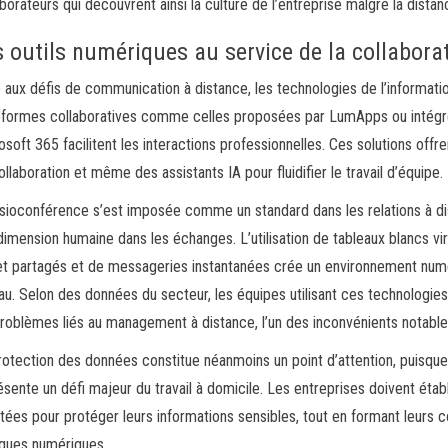
aborateurs qui découvrent ainsi la culture de l’entreprise malgré la distan
 outils numériques au service de la collabora
 aux défis de communication à distance, les technologies de l’informatio
eformes collaboratives comme celles proposées par LumApps ou intég
osoft 365 facilitent les interactions professionnelles. Ces solutions of
ollaboration et même des assistants IA pour fluidifier le travail d’équipe.
isioconférence s’est imposée comme un standard dans les relations à d
dimension humaine dans les échanges. L’utilisation de tableaux blancs virt
et partagés et de messageries instantanées crée un environnement numé
au. Selon des données du secteur, les équipes utilisant ces technologie
problèmes liés au management à distance, l’un des inconvénients notables
rotection des données constitue néanmoins un point d’attention, puisque
ésente un défi majeur du travail à domicile. Les entreprises doivent établ
tées pour protéger leurs informations sensibles, tout en formant leurs 
iques numériques.