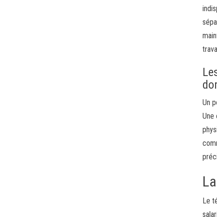
indi
sépa
main
trava
Le
do
Un p
Une 
phys
comm
préc
La
Le t
sala