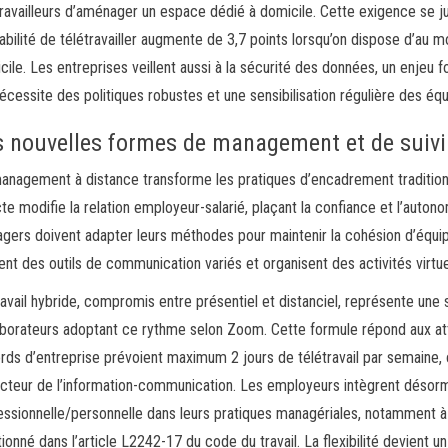
travailleurs d’aménager un espace dédié à domicile. Cette exigence se just
abilité de télétravailler augmente de 3,7 points lorsqu’on dispose d’au 
cile. Les entreprises veillent aussi à la sécurité des données, un enjeu f
nécessite des politiques robustes et une sensibilisation régulière des équ
s nouvelles formes de management et de suivi
anagement à distance transforme les pratiques d’encadrement tradition
cte modifie la relation employeur-salarié, plaçant la confiance et l’auto
gers doivent adapter leurs méthodes pour maintenir la cohésion d’équipe
isent des outils de communication variés et organisent des activités virtue
ravail hybride, compromis entre présentiel et distanciel, représente une
aborateurs adoptant ce rythme selon Zoom. Cette formule répond aux at
rds d’entreprise prévoient maximum 2 jours de télétravail par semaine, c
ecteur de l’information-communication. Les employeurs intègrent désormai
essionnelle/personnelle dans leurs pratiques managériales, notamment à 
onné dans l’article L2242-17 du code du travail. La flexibilité devient un 