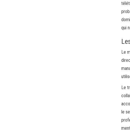
télé
prob
domi
qui 
Le
Le m
dire
mana
util
Le t
coll
acco
le s
prof
menti