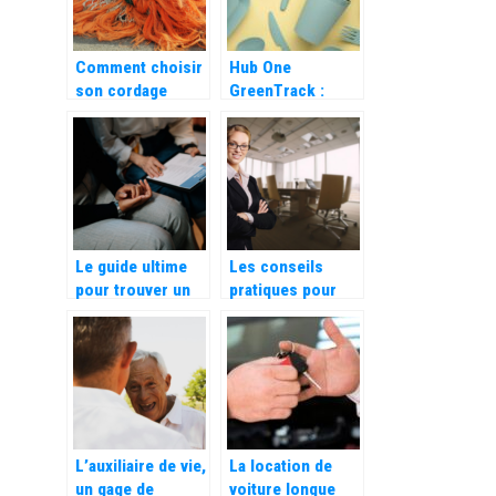
Comment choisir
Hub One
son cordage
GreenTrack :
marin ?
comment
technologie et
tracabilite
collaborent pour
optimiser la
gestion de la
vaisselle
Le guide ultime
Les conseils
reutilisable ?
pour trouver un
pratiques pour
emploi a rennes :
evaluer
l’importance des
efficacement la
cabinets de
performance d’un
recrutement
cabinet de
management de
transition
L’auxiliaire de vie,
La location de
un gage de
voiture longue