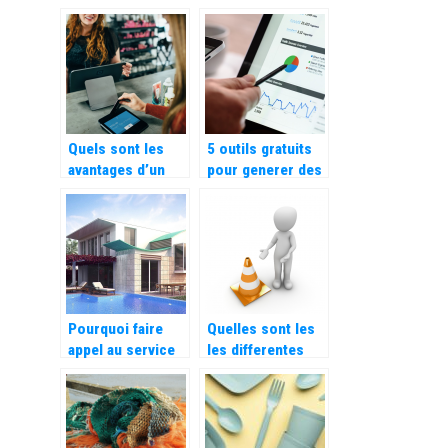
or
machines-outils
Quels sont les
5 outils gratuits
avantages d’un
pour generer des
encaissement sur
mots cles
tablette ?
Pourquoi faire
Quelles sont les
appel au service
les differentes
d’une intendance
fonctions des
immobiliere ?
cones de
signalisation ?