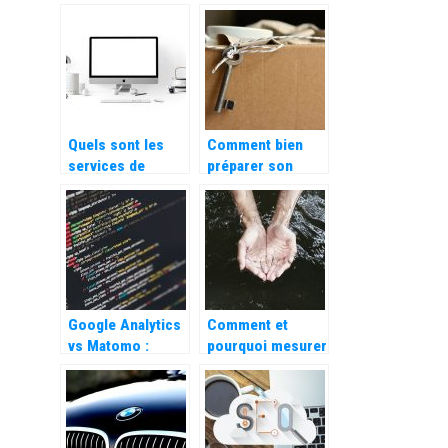
grâce au SEO
cabinet
d’expertise
sociale
Quels sont les
Comment bien
services de
préparer son
marketing en
déménagement ?
ligne les plus
demandés dans
les agences
web ?
Google Analytics
Comment et
vs Matomo :
pourquoi mesurer
lequel choisir
la qualite de mon
eau ?