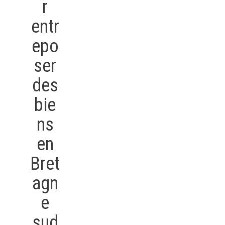
r
entr
epo
ser
des
bie
ns
en
Bret
agn
e
sud