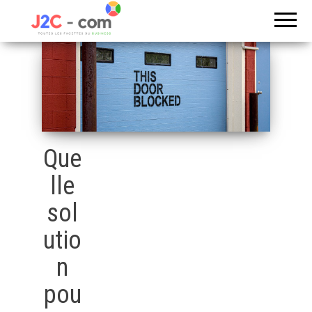
Toutes les
J2c
facettes du
com
business
Que
lle
sol
utio
n
pou