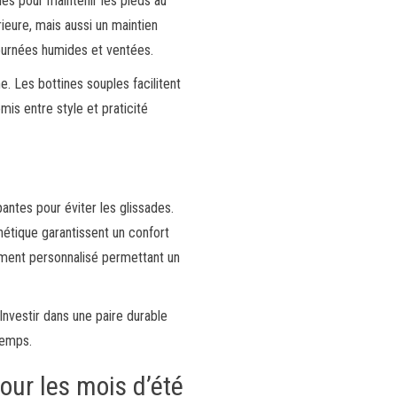
es pour maintenir les pieds au
ieure, mais aussi un maintien
 journées humides et ventées.
e. Les bottines souples facilitent
s entre style et praticité
antes pour éviter les glissades.
hétique garantissent un confort
tement personnalisé permettant un
 Investir dans une paire durable
temps.
pour les mois d’été