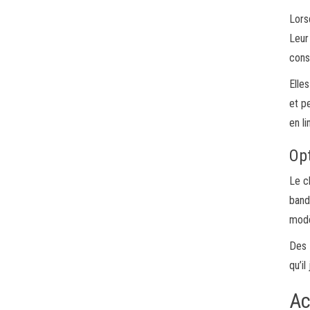
Lors
Leur
cons
Elle
et p
en li
Opt
Le c
band
modè
Des
qu’il
Ac