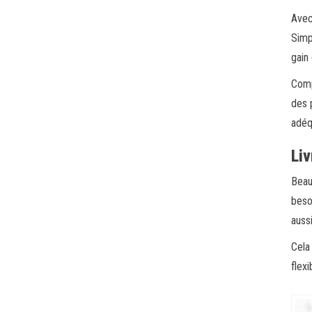
Avec
Simp
gain
Comp
des 
adéq
Liv
Beau
beso
auss
Cela
flex