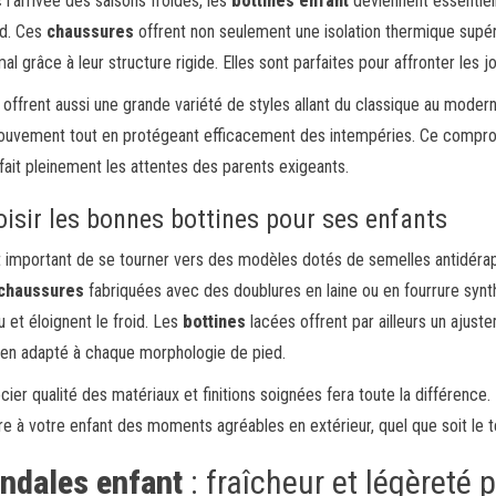
 l’arrivée des saisons froides, les
bottines enfant
deviennent essentiell
d. Ces
chaussures
offrent non seulement une isolation thermique supér
mal grâce à leur structure rigide. Elles sont parfaites pour affronter les
s offrent aussi une grande variété de styles allant du classique au modern
ouvement tout en protégeant efficacement des intempéries. Ce compromi
sfait pleinement les attentes des parents exigeants.
isir les bonnes bottines pour ses enfants
st important de se tourner vers des modèles dotés de semelles antidérap
chaussures
fabriquées avec des doublures en laine ou en fourrure synt
u et éloignent le froid. Les
bottines
lacées offrent par ailleurs un ajus
ien adapté à chaque morphologie de pied.
cier qualité des matériaux et finitions soignées fera toute la différence.
re à votre enfant des moments agréables en extérieur, quel que soit le 
ndales enfant
: fraîcheur et légèreté 