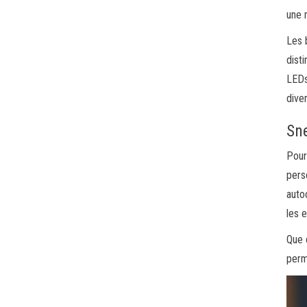
une 
Les 
dist
LEDs
dive
Sne
Pour
pers
auto
les e
Que 
perm