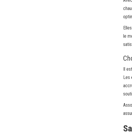
Avec
chau
opti
Elle
le m
sati
Cho
Il e
Les
accr
sout
Asso
assu
Sa