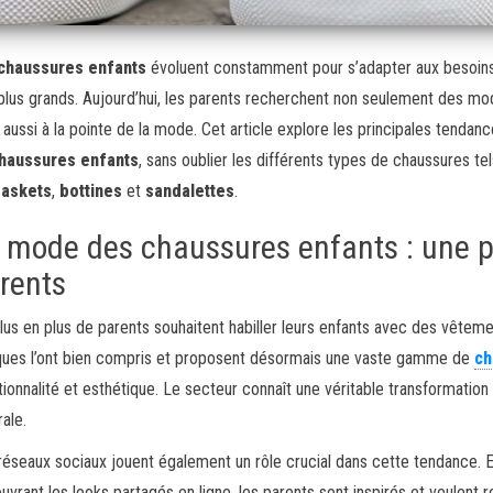
chaussures enfants
évoluent constamment pour s’adapter aux besoin
plus grands. Aujourd’hui, les parents recherchent non seulement des mod
 aussi à la pointe de la mode. Cet article explore les principales tendan
haussures enfants
, sans oublier les différents types de chaussures te
baskets
,
bottines
et
sandalettes
.
 mode des chaussures enfants : une pr
rents
lus en plus de parents souhaitent habiller leurs enfants avec des vêteme
ues l’ont bien compris et proposent désormais une vaste gamme de
ch
tionnalité et esthétique. Le secteur connaît une véritable transformatio
rale.
réseaux sociaux jouent également un rôle crucial dans cette tendance. En
uvrant les looks partagés en ligne, les parents sont inspirés et veulent 