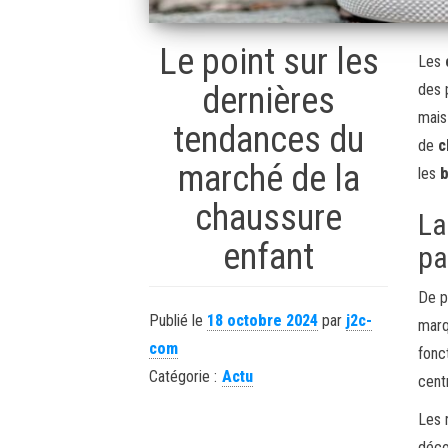
Le point sur les
Les
dernières
des 
mais
tendances du
de
c
marché de la
les
chaussure
La
enfant
pa
De p
Publié le
18 octobre 2024
par
j2c-
marq
com
fonc
Catégorie :
Actu
cent
Les 
déco