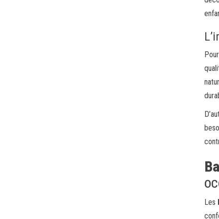
enfa
L’
Pour
qual
natu
durab
D’au
beso
cont
Ba
oc
Les
confo