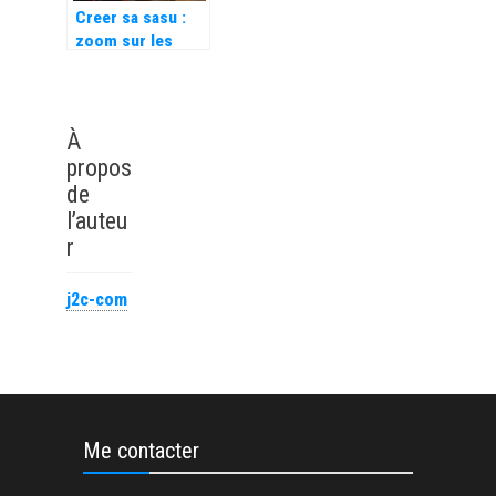
Creer sa sasu :
zoom sur les
etapes cles pour
les entrepreneurs
À
propos
de
l’auteu
r
j2c-com
Me contacter