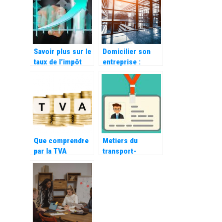
Savoir plus sur le
Domicilier son
taux de l’impôt
entreprise :
des sociétés.
quelles
possibilites ?
Que comprendre
Metiers du
par la TVA
transport-
intracommunautai
logistique : quels
re ?
permis de
conduire faut-il
avoir ?