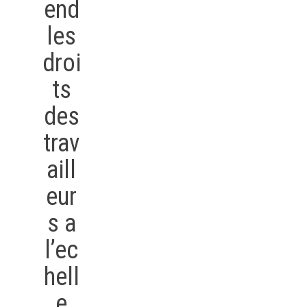
end
les
droi
ts
des
trav
aill
eur
s a
l’ec
hell
e