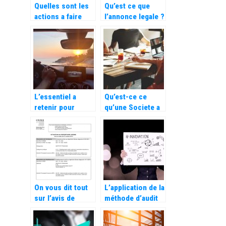
Quelles sont les
Qu’est ce que
actions a faire
l’annonce legale ?
apres la reception
d’une lettre de
mise en demeure
?
L’essentiel a
Qu’est-ce ce
retenir pour
qu’une Societe a
souscrire une
Responsabilite
assurance auto
Limitee ou SARL
?
On vous dit tout
L’application de la
sur l’avis de
méthode d’audit
situation SIRENE
organisationnel
dans une société