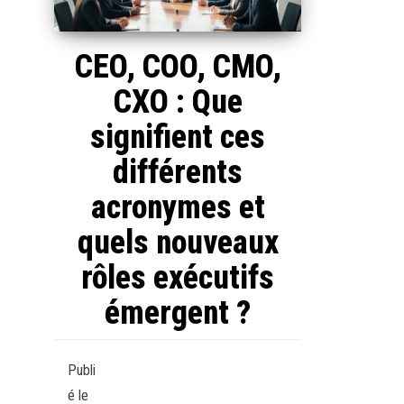
CEO, COO, CMO,
CXO : Que
signifient ces
différents
acronymes et
quels nouveaux
rôles exécutifs
émergent ?
Publi
é le