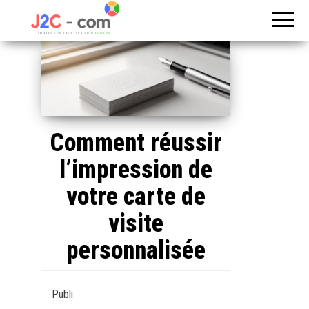
Toutes les
J2c
facettes du
com
business
Comment réussir
l’impression de
votre carte de
visite
personnalisée
Publi