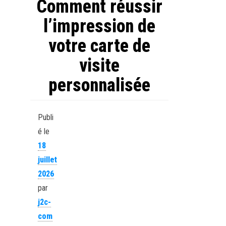
Comment réussir
l’impression de
votre carte de
visite
personnalisée
Publi
é le
18
juillet
2026
par
j2c-
com