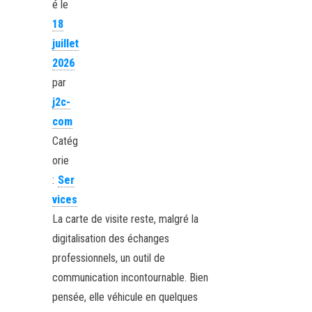
é le
18
juillet
2026
par
j2c-
com
Catég
orie
:
Ser
vices
La carte de visite reste, malgré la
digitalisation des échanges
professionnels, un outil de
communication incontournable. Bien
pensée, elle véhicule en quelques