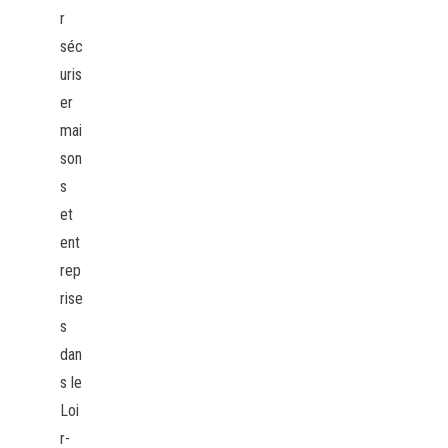
r
séc
uris
er
mai
son
s
et
ent
rep
rise
s
dan
s le
Loi
r-