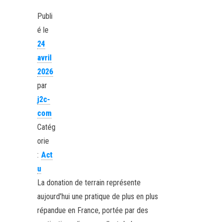
Publi
é le
24
avril
2026
par
j2c-
com
Catég
orie
:
Act
u
La donation de terrain représente
aujourd'hui une pratique de plus en plus
répandue en France, portée par des