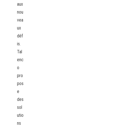
aux
nou
vea
ux
déf
is.
Tal
enc
o
pro
pos
e
des
sol
utio
ns