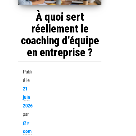
À quoi sert
réellement le
coaching d’équipe
en entreprise ?
Publi
é le
21
juin
2026
par
j2c-
com