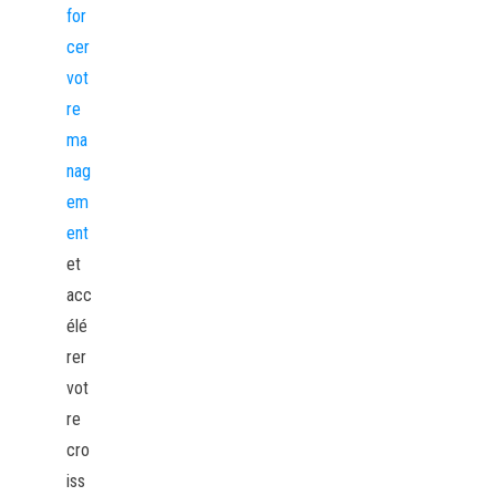
for
cer
vot
re
ma
nag
em
ent
et
acc
élé
rer
vot
re
cro
iss