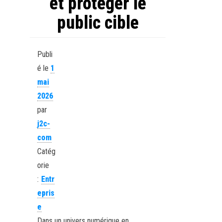
et protéger le
public cible
Publi
é le
1
mai
2026
par
j2c-
com
Catég
orie
:
Entr
epris
e
Dans un univers numérique en