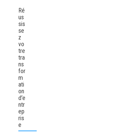
Ré
us
sis
se
z
vo
tre
tra
ns
for
m
ati
on
d’e
ntr
ep
ris
e