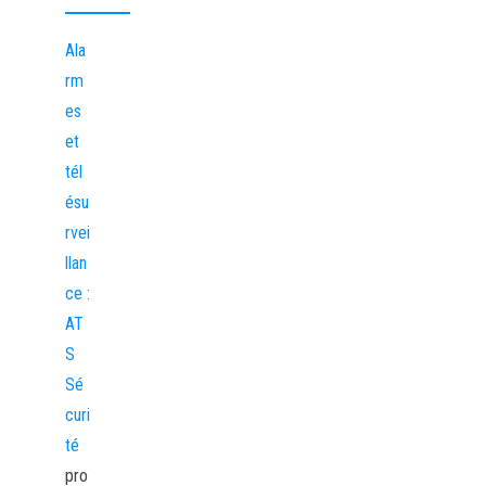
Ala
rm
es
et
tél
ésu
rvei
llan
ce :
AT
S
Sé
curi
té
pro