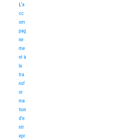
L’
a
cc
om
pag
ne
me
nt à
la
tra
nsf
or
ma
tion
d’e
ntr
epr