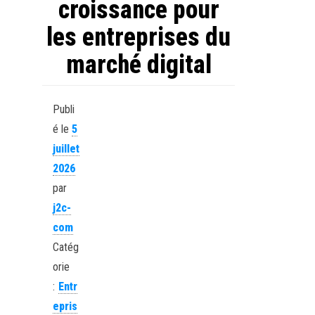
croissance pour
les entreprises du
marché digital
Publi
é le
5
juillet
2026
par
j2c-
com
Catég
orie
:
Entr
epris