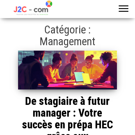
Toutes les
J2c
facettes du
com
business
Catégorie :
Management
De stagiaire à futur
manager : Votre
succès en prépa HEC