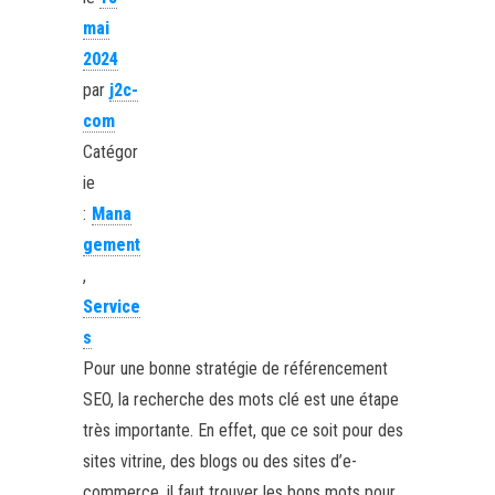
mai
2024
par
j2c-
com
Catégor
ie
:
Mana
gement
,
Service
s
Pour une bonne stratégie de référencement
SEO, la recherche des mots clé est une étape
très importante. En effet, que ce soit pour des
sites vitrine, des blogs ou des sites d’e-
commerce, il faut trouver les bons mots pour