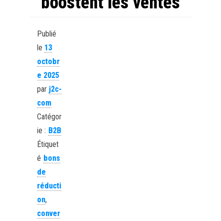
boostent les ventes
Publié
le
13
octobr
e 2025
par
j2c-
com
Catégor
ie :
B2B
Étiquet
é
bons
de
réducti
on
,
conver