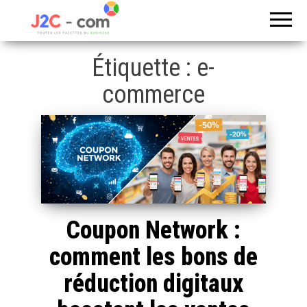
Toutes les
J2c
facettes du
com
business
Étiquette :
e-
commerce
Coupon Network :
comment les bons de
réduction digitaux